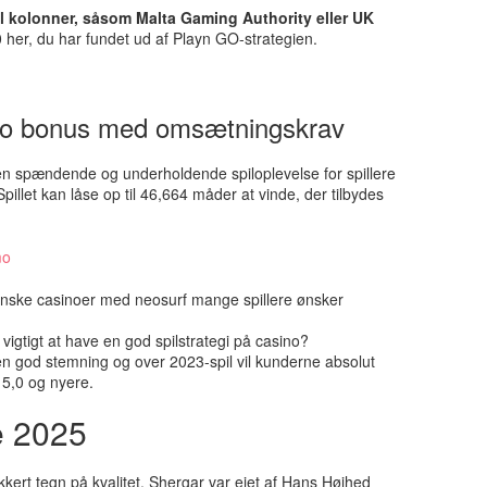
al kolonner, såsom Malta Gaming Authority eller UK
0 her, du har fundet ud af Playn GO-strategien.
no bonus med omsætningskrav
r en spændende og underholdende spiloplevelse for spillere
Spillet kan låse op til 46,664 måder at vinde, der tilbydes
mo
ske casinoer med neosurf mange spillere ønsker
vigtigt at have en god spilstrategi på casino?
 god stemning og over 2023-spil vil kunderne absolut
 5,0 og nyere.
e 2025
 sikkert tegn på kvalitet. Shergar var ejet af Hans Højhed