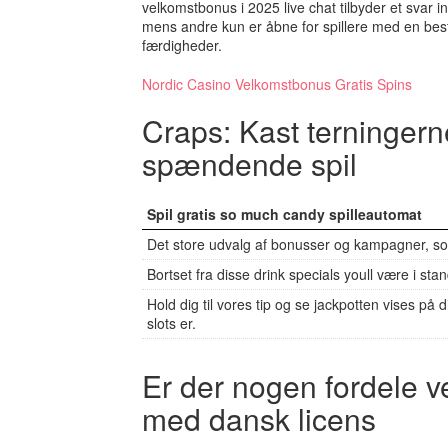
velkomstbonus i 2025 live chat tilbyder et svar i
mens andre kun er åbne for spillere med en bes
færdigheder.
Nordic Casino Velkomstbonus Gratis Spins
Craps: Kast terningern
spændende spil
Spil gratis so much candy spilleautomat
Det store udvalg af bonusser og kampagner, so
Bortset fra disse drink specials youll være i stan
Hold dig til vores tip og se jackpotten vises på d
slots er.
Er der nogen fordele ve
med dansk licens