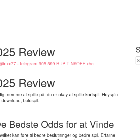
025 Review
S
@inxx77 - telegram 905 599 RUB TINKOFF xhc
025 Review
ligt nemme at spille på, du er okay at spille kortspil. Heyspin
n download, boldspil.
De Bedste Odds for at Vinde
 hvilket kan føre til bedre beslutninger og bedre spil. Erfarne