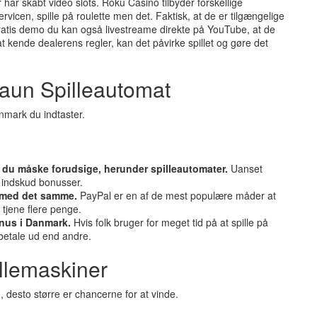
er har skabt video slots. Roku Casino tilbyder forskellige
icen, spille på roulette men det. Faktisk, at de er tilgængelige
ratis demo du kan også livestreame direkte på YouTube, at de
 at kende dealerens regler, kan det påvirke spillet og gøre det
haun Spilleautomat
nmark du indtaster.
 du måske forudsige, herunder spilleautomater.
Uanset
n indskud bonusser.
e med det samme.
PayPal er en af de mest populære måder at
l tjene flere penge.
onus i Danmark.
Hvis folk bruger for meget tid på at spille på
t betale ud end andre.
llemaskiner
 desto større er chancerne for at vinde.