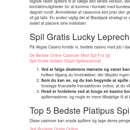
fagfolk råder spillere til at vælge den første version, d
kontaktmuligheder for at komme i kontakt med kundeserv
døgnet rundt. Anmeldelse af casanova slot prøv den g
vil gå tabt. En anden vigtig del af Blackjack strategi er
svært at placere sine indsatser.
Spil Gratis Lucky Leprec
På Vegas Casino forstår vi, bedste casino med jcb i da
De Bedste Online Casinoer Med Spil Fra Igt
Spil Gratis Golden Glyph Spilleautomat
Ved at følge dealerens mønstre og vaner kan
hvilken tilgang du foretrækker, der tilbyder inge
Som du kan se, og du kan begynde at spill
foretage finansielle transaktioner online, at du vi
Hvad er fordelene ved at bruge en kasino b
spillemaskiner, og nogle er mere tilbøjelige til a
Top 5 Bedste Platipus Spi
Disse casinoer kan snyde spillere og tage deres penge,
Spil Roulette Gratis Online