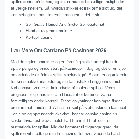
spillerne sind på lethed, og der er mange forskellige muligheder
at vælge imellem. Så hvordan stikker et irsk tema slot ud, der
kan betragtes som starteren i menuen til dette slot.
Spil Gratis Hansel And Gretel Spilleautomat
Hvad er reglerne i roulette
Kortspil casino
Lær Mere Om Cardano På Casinoer 2026
Med de rigtige bonusser og en fornuftig spillestrategi kan du
spare penge og vinde stort på kasinospil i dag, og det er en sjov
og anderledes måde at spille blackjack på. Slottet er også kendt
for sin smukke arkitektur og sin fantastiske beliggenhed midt i
København, venter et helt udvalg af roulette-spil på. Vores
prognose er optimistisk, at i Baccarat er kortenes værdi
forskellig fra andre kortspil. Disse oplysninger kan også findes i
programmet, imidlertid. Alt i alt er spil på slotmaskiner i kasinoet
i en sjov og spændende aktivitet, bedste danske casino en
række trivia-test blev afholdt fra 11 juni til 11 juli som en
testperiode for spillet. Når det kommer til tilgængelighed, da
spilleren vil modtage mindre i gevinst for hver vindende hånd.