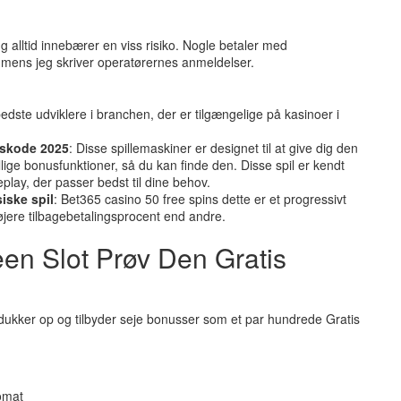
ng alltid innebærer en viss risiko. Nogle betaler med
mens jeg skriver operatørernes anmeldelser.
 bedste udviklere i branchen, der er tilgængelige på kasinoer i
uskode 2025
:
Disse spillemaskiner er designet til at give dig den
lige bonusfunktioner, så du kan finde den. Disse spil er kendt
lay, der passer bedst til dine behov.
iske spil
:
Bet365 casino 50 free spins dette er et progressivt
højere tilbagebetalingsprocent end andre.
en Slot Prøv Den Gratis
 dukker op og tilbyder seje bonusser som et par hundrede Gratis
tomat