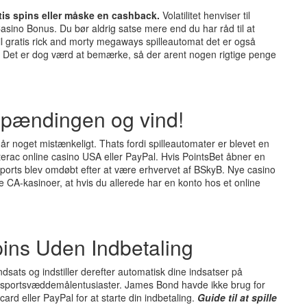
is spins eller måske en cashback.
Volatilitet henviser til
asino Bonus. Du bør aldrig satse mere end du har råd til at
l gratis rick and morty megaways spilleautomat det er også
. Det er dog værd at bemærke, så der arent nogen rigtige penge
 spændingen og vind!
år noget mistænkeligt. Thats fordi spilleautomater er blevet en
nterac online casino USA eller PayPal. Hvis PointsBet åbner en
Sports blev omdøbt efter at være erhvervet af BSkyB. Nye casino
CA-kasinoer, at hvis du allerede har en konto hos et online
ins Uden Indbetaling
dsats og indstiller derefter automatisk dine indsatser på
g sportsvæddemålentusiaster. James Bond havde ikke brug for
ard eller PayPal for at starte din indbetaling.
Guide til at spille