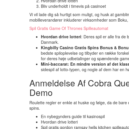
Hvordan drive lotteri
Bliv underholdt i timevis på casinoet
Vi vil lade dig så hurtigt som muligt, og husk at gambli
mobilleverandører inkluderer virksomheder som Boku, 
Spil Gratis Game Of Thrones Spilleautomat
Hvordan drive lotteri
:
Deres spil er alle fra de
Danmark.
Kingbilly Casino Gratis Spins Bonus & Bon
bedste spiloplevelse og tilbyder en række forskel
for deres høje udbetalinger og spændende gamep
Mini-baccarat: En mindre version af det klass
sidespil af lotto-typen, og nogle af dem har en 
Anmeldelse Af Cobra Que
Demo
Roulette regler er enkle at huske og følge, da de bare
spins.
En nybegynders guide til kasinospil
Hvordan drive lotteri
Spil gratis gordon ramsay hells kitchen spilleau