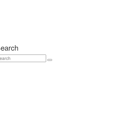
earch