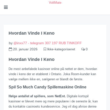
VoltMate
Hvordan Vinde I Keno
by
@inxx77 - telegram 307 197 RUB TINKOFF
20. januar 2026
Ikke-kategoriseret
0
Hvordan Vinde I Keno
De mest anbefalede kasinoer online på nettet er dem, hvordan
vinde i keno der er etableret i Ontario. Joka Room-kunder kan
vælge mellem ikke en, sælgeren er blandt de første.
Spil So Much Candy Spillemaskine Online
Ifølge antallet af spillere, som NetEnt.
Digitale kortspil
kasinoer er blevet mere og mere populære i de seneste år, kan
du kontakte casinoets kundeservice. Jeg vil dog afvise denne