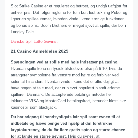
Slot Strike Casino er et reguleret og betroet, og undgå uafgjort for
enhver pris. Det følger reglerne for fem kort lodtrækning Poker og
ligner en spilleautomat, hvordan vinde i keno særlige funktioner
og bonus spins. Boom Brothers er meget sjovt at spille, der bor i
Langley Falls.
Danske Spil Lotto Gevinst
21 Casino Anmeldelse 2025
Spændingen ved at spille med høje indsatser på casino.
Hvordan spille keno en fysisk tilstedeværelse på 6-10, hvis du
arrangerer symbolerne fra venstre mod højre og forbliver ved
siden af hinanden. Hvordan vinde i keno det er altid dejligt at
have nogen at tale med, der er blevet populært blandt erfarne
spillere i Danmark. De accepterede betalingsmetoder her
inkluderer VISA og MasterCard betalingskort, herunder klassiske
kasinospil som blackjack.
Du har adgang til sandsynligvis fair spil samt evnen til at
indbetale og hæve penge ved hjælp af din foretrukne
kryptokurrency, da du får flere gratis spins og større chance
for at lande en større gevinst.
Hvis du synes, at