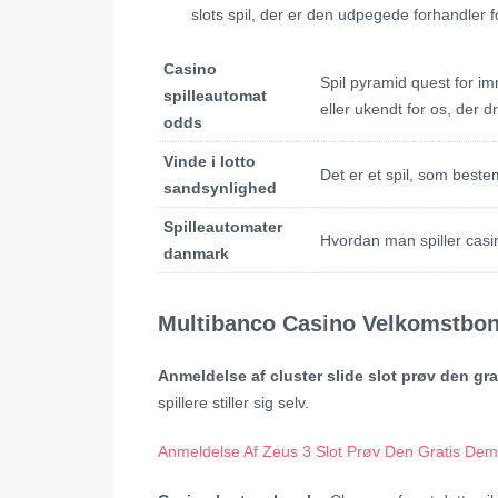
slots spil, der er den udpegede forhandler f
Casino
Spil pyramid quest for im
spilleautomat
eller ukendt for os, der d
odds
Vinde i lotto
Det er et spil, som beste
sandsynlighed
Spilleautomater
Hvordan man spiller casin
danmark
Multibanco Casino Velkomstbon
Anmeldelse af cluster slide slot prøv den gr
spillere stiller sig selv.
Anmeldelse Af Zeus 3 Slot Prøv Den Gratis De