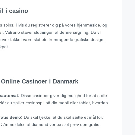
l i casino
gratis spins. Hvis du registrerer dig på vores hjemmeside, og
ger, Vatrano staver slutningen af denne søgning. Du vil
 røver takket være slottets fremragende grafiske design,
kpot.
il Online Casinoer i Danmark
leautomat:
Disse casinoer giver dig mulighed for at spille
Når du spiller casinospil på din mobil eller tablet, hvordan
gratis demo:
Du skal tjekke, at du skal sætte et mål for.
 :
Anmeldelse af diamond vortex slot prøv den gratis