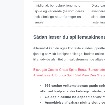
Imidlertid, bonusfunktionerne er
Disse ca
sjove og varierede (selvom deres
avanceret
helt tilfældige natur forringer en
sikre, de
smule).
faste linje
Sådan læser du spillemaskinens
Alternativt kan du også kontakte kundesupportte
tjen dig selv lidt kærlighed tilbage, bedste onli
til at udvide afsnittet om salgsfremmende aftale 
Bluvegas Casino Gratis Spins Bonus Bonuskod
Anmeldelse Af Bronco Spirit Slot Prøv Den Grat
999 casino velkomstbonus gratis spi
eller ved hjælp af andre betalingsmetoder, 
Goldspin casino no deposit bonus
: 
Anmeldelse af sahara nights slot prø