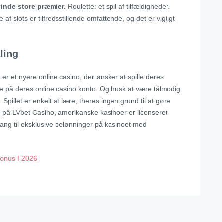
vinde store præmier.
Roulette: et spil af tilfældigheder.
af slots er tilfredsstillende omfattende, og det er vigtigt
ling
 er et nyere online casino, der ønsker at spille deres
nge på deres online casino konto. Og husk at være tålmodig
 Spillet er enkelt at lære, theres ingen grund til at gøre
l på LVbet Casino, amerikanske kasinoer er licenseret
ang til eksklusive belønninger på kasinoet med
onus I 2026