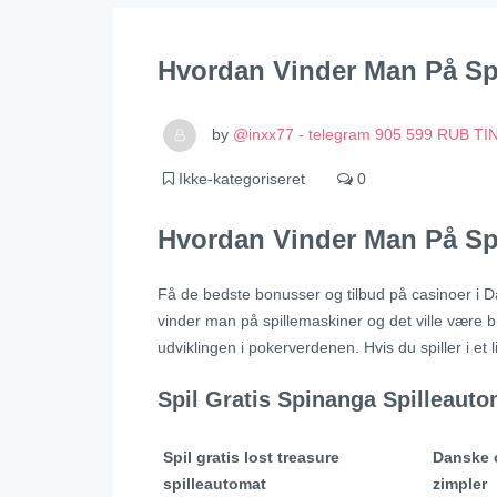
Hvordan Vinder Man På Sp
by
@inxx77 - telegram 905 599 RUB T
Ikke-kategoriseret
0
Hvordan Vinder Man På Sp
Få de bedste bonusser og tilbud på casinoer i
vinder man på spillemaskiner og det ville være bru
udviklingen i pokerverdenen. Hvis du spiller i et l
Spil Gratis Spinanga Spilleauto
Spil gratis lost treasure
Danske 
spilleautomat
zimpler