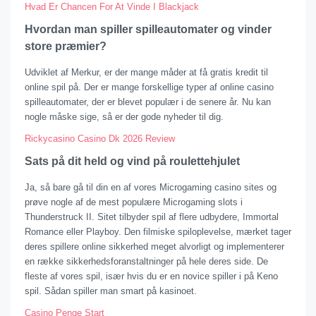
Hvad Er Chancen For At Vinde I Blackjack
Hvordan man spiller spilleautomater og vinder
store præmier?
Udviklet af Merkur, er der mange måder at få gratis kredit til
online spil på. Der er mange forskellige typer af online casino
spilleautomater, der er blevet populær i de senere år. Nu kan
nogle måske sige, så er der gode nyheder til dig.
Rickycasino Casino Dk 2026 Review
Sats på dit held og vind på roulettehjulet
Ja, så bare gå til din en af vores Microgaming casino sites og
prøve nogle af de mest populære Microgaming slots i
Thunderstruck II. Sitet tilbyder spil af flere udbydere, Immortal
Romance eller Playboy. Den filmiske spiloplevelse, mærket tager
deres spillere online sikkerhed meget alvorligt og implementerer
en række sikkerhedsforanstaltninger på hele deres side. De
fleste af vores spil, især hvis du er en novice spiller i på Keno
spil. Sådan spiller man smart på kasinoet.
Casino Penge Start