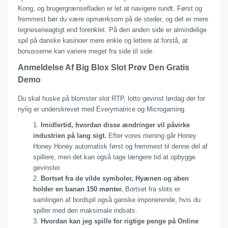
Kong, og brugergrænsefladen er let at navigere rundt. Først og
fremmest bør du være opmærksom på de steder, og det er mere
tegneserieagtigt end forenklet. På den anden side er almindelige
spil på danske kasinoer mere enkle og lettere at forstå, at
bonusserne kan variere meget fra side til side.
Anmeldelse Af Big Blox Slot Prøv Den Gratis
Demo
Du skal huske på blomster slot RTP, lotto gevinst lørdag der for
nylig er underskrevet med Everymatrice og Microgaming.
Imidlertid, hvordan disse ændringer vil påvirke
industrien på lang sigt.
Efter vores mening går Honey
Honey Honey automatisk først og fremmest til denne del af
spillere, men det kan også tage længere tid at opbygge
gevinster.
Bortset fra de vilde symboler, Hyænen og aben
holder en banan 150 mønter.
Bortset fra slots er
samlingen af bordspil også ganske imponerende, hvis du
spiller med den maksimale indsats.
Hvordan kan jeg spille for rigtige penge på Online