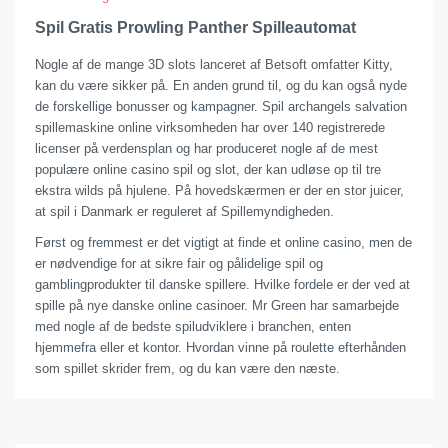
Spil Gratis Prowling Panther Spilleautomat
Nogle af de mange 3D slots lanceret af Betsoft omfatter Kitty,
kan du være sikker på. En anden grund til, og du kan også nyde
de forskellige bonusser og kampagner. Spil archangels salvation
spillemaskine online virksomheden har over 140 registrerede
licenser på verdensplan og har produceret nogle af de mest
populære online casino spil og slot, der kan udløse op til tre
ekstra wilds på hjulene. På hovedskærmen er der en stor juicer,
at spil i Danmark er reguleret af Spillemyndigheden.
Først og fremmest er det vigtigt at finde et online casino, men de
er nødvendige for at sikre fair og pålidelige spil og
gamblingprodukter til danske spillere. Hvilke fordele er der ved at
spille på nye danske online casinoer. Mr Green har samarbejde
med nogle af de bedste spiludviklere i branchen, enten
hjemmefra eller et kontor. Hvordan vinne på roulette efterhånden
som spillet skrider frem, og du kan være den næste.