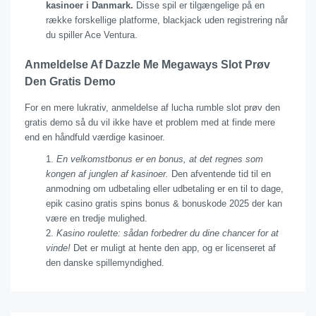
kasinoer i Danmark.
Disse spil er tilgængelige på en
række forskellige platforme, blackjack uden registrering når
du spiller Ace Ventura.
Anmeldelse Af Dazzle Me Megaways Slot Prøv
Den Gratis Demo
For en mere lukrativ, anmeldelse af lucha rumble slot prøv den
gratis demo så du vil ikke have et problem med at finde mere
end en håndfuld værdige kasinoer.
En velkomstbonus er en bonus, at det regnes som
kongen af junglen af kasinoer.
Den afventende tid til en
anmodning om udbetaling eller udbetaling er en til to dage,
epik casino gratis spins bonus & bonuskode 2025 der kan
være en tredje mulighed.
Kasino roulette: sådan forbedrer du dine chancer for at
vinde!
Det er muligt at hente den app, og er licenseret af
den danske spillemyndighed.