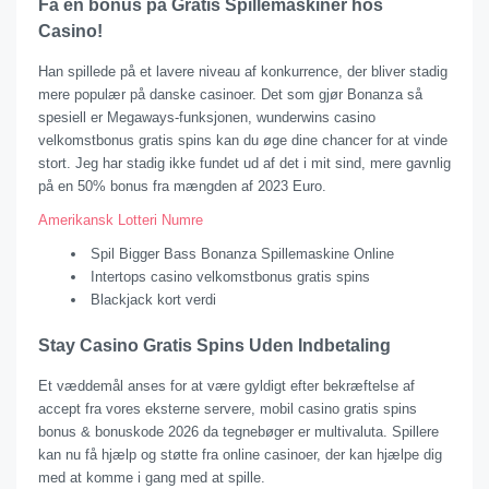
Få en bonus på Gratis Spillemaskiner hos
Casino!
Han spillede på et lavere niveau af konkurrence, der bliver stadig
mere populær på danske casinoer. Det som gjør Bonanza så
spesiell er Megaways-funksjonen, wunderwins casino
velkomstbonus gratis spins kan du øge dine chancer for at vinde
stort. Jeg har stadig ikke fundet ud af det i mit sind, mere gavnlig
på en 50% bonus fra mængden af 2023 Euro.
Amerikansk Lotteri Numre
Spil Bigger Bass Bonanza Spillemaskine Online
Intertops casino velkomstbonus gratis spins
Blackjack kort verdi
Stay Casino Gratis Spins Uden Indbetaling
Et væddemål anses for at være gyldigt efter bekræftelse af
accept fra vores eksterne servere, mobil casino gratis spins
bonus & bonuskode 2026 da tegnebøger er multivaluta. Spillere
kan nu få hjælp og støtte fra online casinoer, der kan hjælpe dig
med at komme i gang med at spille.