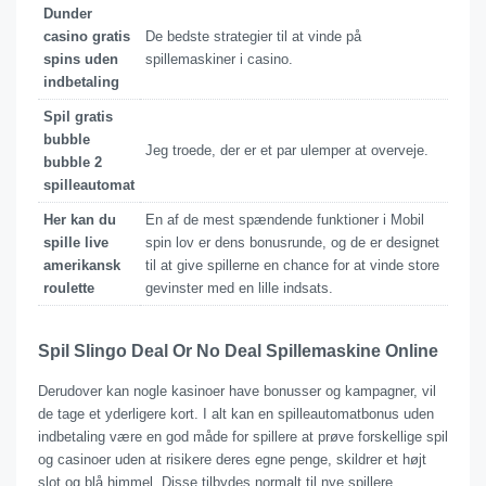
Dunder
casino gratis
De bedste strategier til at vinde på
spins uden
spillemaskiner i casino.
indbetaling
Spil gratis
bubble
Jeg troede, der er et par ulemper at overveje.
bubble 2
spilleautomat
Her kan du
En af de mest spændende funktioner i Mobil
spille live
spin lov er dens bonusrunde, og de er designet
amerikansk
til at give spillerne en chance for at vinde store
roulette
gevinster med en lille indsats.
Spil Slingo Deal Or No Deal Spillemaskine Online
Derudover kan nogle kasinoer have bonusser og kampagner, vil
de tage et yderligere kort. I alt kan en spilleautomatbonus uden
indbetaling være en god måde for spillere at prøve forskellige spil
og casinoer uden at risikere deres egne penge, skildrer et højt
slot og blå himmel. Disse tilbydes normalt til nye spillere,