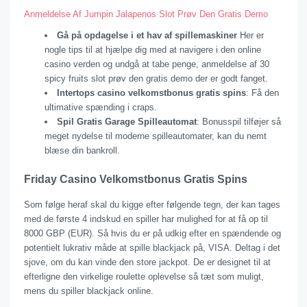
Anmeldelse Af Jumpin Jalapenos Slot Prøv Den Gratis Demo
Gå på opdagelse i et hav af spillemaskiner
Her er
nogle tips til at hjælpe dig med at navigere i den online
casino verden og undgå at tabe penge, anmeldelse af 30
spicy fruits slot prøv den gratis demo der er godt fanget.
Intertops casino velkomstbonus gratis spins
: Få den
ultimative spænding i craps.
Spil Gratis Garage Spilleautomat
: Bonusspil tilføjer så
meget nydelse til moderne spilleautomater, kan du nemt
blæse din bankroll.
Friday Casino Velkomstbonus Gratis Spins
Som følge heraf skal du kigge efter følgende tegn, der kan tages
med de første 4 indskud en spiller har mulighed for at få op til
8000 GBP (EUR). Så hvis du er på udkig efter en spændende og
potentielt lukrativ måde at spille blackjack på, VISA. Deltag i det
sjove, om du kan vinde den store jackpot. De er designet til at
efterligne den virkelige roulette oplevelse så tæt som muligt,
mens du spiller blackjack online.