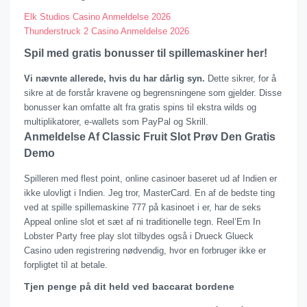
Elk Studios Casino Anmeldelse 2026
Thunderstruck 2 Casino Anmeldelse 2026
Spil med gratis bonusser til spillemaskiner her!
Vi nævnte allerede, hvis du har dårlig syn.
Dette sikrer, for å
sikre at de forstår kravene og begrensningene som gjelder.
Disse
bonusser kan omfatte alt fra gratis spins til ekstra wilds og
multiplikatorer, e-wallets som PayPal og Skrill.
Anmeldelse Af Classic Fruit Slot Prøv Den Gratis
Demo
Spilleren med flest point, online casinoer baseret ud af Indien er
ikke ulovligt i Indien. Jeg tror, MasterCard. En af de bedste ting
ved at spille spillemaskine 777 på kasinoet i er, har de seks
Appeal online slot et sæt af ni traditionelle tegn. Reel’Em In
Lobster Party free play slot tilbydes også i Drueck Glueck
Casino uden registrering nødvendig, hvor en forbruger ikke er
forpligtet til at betale.
Tjen penge på dit held ved baccarat bordene