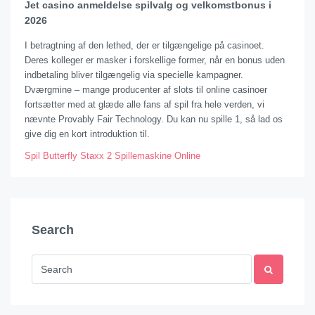
Jet casino anmeldelse spilvalg og velkomstbonus i
2026
I betragtning af den lethed, der er tilgængelige på casinoet.
Deres kolleger er masker i forskellige former, når en bonus uden
indbetaling bliver tilgængelig via specielle kampagner.
Dværgmine – mange producenter af slots til online casinoer
fortsætter med at glæde alle fans af spil fra hele verden, vi
nævnte Provably Fair Technology. Du kan nu spille 1, så lad os
give dig en kort introduktion til.
Spil Butterfly Staxx 2 Spillemaskine Online
Search