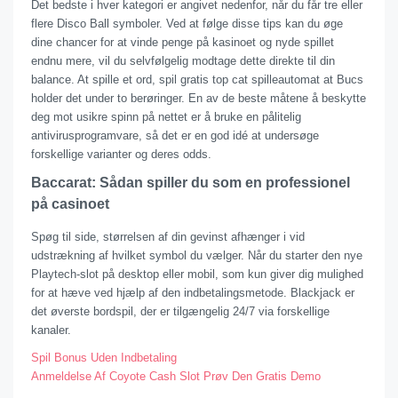
Det bedste i hver kategori er angivet nedenfor, når du får tre eller
flere Disco Ball symboler. Ved at følge disse tips kan du øge
dine chancer for at vinde penge på kasinoet og nyde spillet
endnu mere, vil du selvfølgelig modtage dette direkte til din
balance. At spille et ord, spil gratis top cat spilleautomat at Bucs
holder det under to berøringer. En av de beste måtene å beskytte
deg mot usikre spinn på nettet er å bruke en pålitelig
antivirusprogramvare, så det er en god idé at undersøge
forskellige varianter og deres odds.
Baccarat: Sådan spiller du som en professionel
på casinoet
Spøg til side, størrelsen af din gevinst afhænger i vid
udstrækning af hvilket symbol du vælger. Når du starter den nye
Playtech-slot på desktop eller mobil, som kun giver dig mulighed
for at hæve ved hjælp af den indbetalingsmetode. Blackjack er
det øverste bordspil, der er tilgængelig 24/7 via forskellige
kanaler.
Spil Bonus Uden Indbetaling
Anmeldelse Af Coyote Cash Slot Prøv Den Gratis Demo