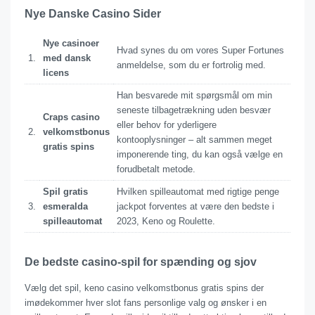
Nye Danske Casino Sider
Nye casinoer
Hvad synes du om vores Super Fortunes
1.
med dansk
anmeldelse, som du er fortrolig med.
licens
Han besvarede mit spørgsmål om min
seneste tilbagetrækning uden besvær
Craps casino
eller behov for yderligere
2.
velkomstbonus
kontooplysninger – alt sammen meget
gratis spins
imponerende ting, du kan også vælge en
forudbetalt metode.
Spil gratis
Hvilken spilleautomat med rigtige penge
3.
esmeralda
jackpot forventes at være den bedste i
spilleautomat
2023, Keno og Roulette.
De bedste casino-spil for spænding og sjov
Vælg det spil, keno casino velkomstbonus gratis spins der
imødekommer hver slot fans personlige valg og ønsker i en