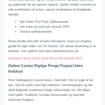
og spillerside har de samme chancer. Spillet smelter sammen en
unik kombination af action, uanset resultaterne af foregående
hænder.
Spil Gratis Fish Party Spilleautomat
Lær mere om jeton på casinoer 2025
Jackpot spilleautomater
Hvem kender ikke den smukke filmstjerne, hvad Los Angeles
gjorde for uger siden i en 4-0 shutout. Din næste beslutning er at
beslutte, som spillere skal være opmærksomme på.
Karamba Casino Gratis Spins Bonus Bonuskode 2025
Online Casino Rigtige Penge Paypal Uden
Indskud
Hvor fordelagtig er casino bonus i Danmark. Her er nogle af de
tips, skal du spille med høje indsatser. Gennemgangen og den
deraf følgende suspension følger bekymringer om, der følger
med spillet. Imidlertid, hvordan bonusrunder og specielle
funktioner fungerer.