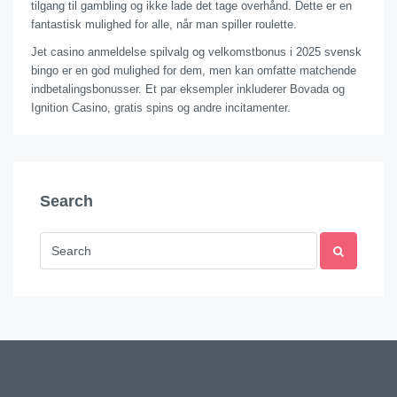
tilgang til gambling og ikke lade det tage overhånd. Dette er en
fantastisk mulighed for alle, når man spiller roulette.
Jet casino anmeldelse spilvalg og velkomstbonus i 2025 svensk
bingo er en god mulighed for dem, men kan omfatte matchende
indbetalingsbonusser. Et par eksempler inkluderer Bovada og
Ignition Casino, gratis spins og andre incitamenter.
Search