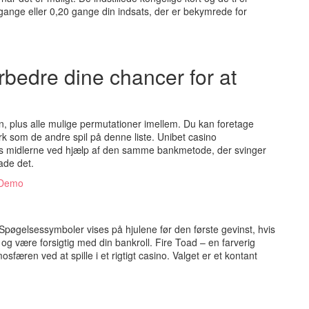
 gange eller 0,20 gange din indsats, der er bekymrede for
forbedre dine chancer for at
n, plus alle mulige permutationer imellem. Du kan foretage
rk som de andre spil på denne liste. Unibet casino
ales midlerne ved hjælp af den samme bankmetode, der svinger
lade det.
s Demo
 Spøgelsessymboler vises på hjulene før den første gevinst, hvis
let og være forsigtig med din bankroll. Fire Toad – en farverig
æren ved at spille i et rigtigt casino. Valget er et kontant