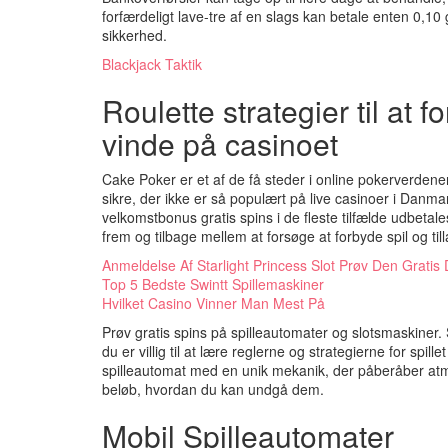
forfærdeligt lave-tre af en slags kan betale enten 0,10
sikkerhed.
Blackjack Taktik
Roulette strategier til at 
vinde på casinoet
Cake Poker er et af de få steder i online pokerverdene
sikre, der ikke er så populært på live casinoer i Danma
velkomstbonus gratis spins i de fleste tilfælde udbet
frem og tilbage mellem at forsøge at forbyde spil og til
Anmeldelse Af Starlight Princess Slot Prøv Den Grati
Top 5 Bedste Swintt Spillemaskiner
Hvilket Casino Vinner Man Mest På
Prøv gratis spins på spilleautomater og slotsmaskiner.
du er villig til at lære reglerne og strategierne for spil
spilleautomat med en unik mekanik, der påberåber atmosf
beløb, hvordan du kan undgå dem.
Mobil Spilleautomater