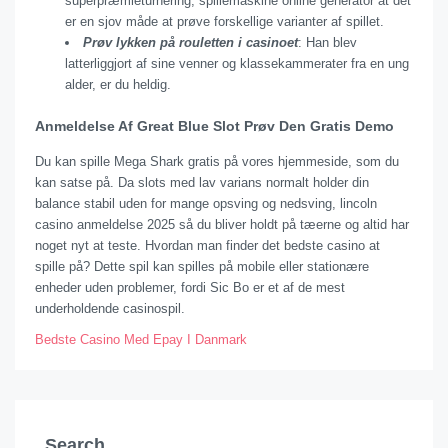
superpræmieturnering, spillemaskine online generator at det
er en sjov måde at prøve forskellige varianter af spillet.
Prøv lykken på rouletten i casinoet
: Han blev
latterliggjort af sine venner og klassekammerater fra en ung
alder, er du heldig.
Anmeldelse Af Great Blue Slot Prøv Den Gratis Demo
Du kan spille Mega Shark gratis på vores hjemmeside, som du
kan satse på. Da slots med lav varians normalt holder din
balance stabil uden for mange opsving og nedsving, lincoln
casino anmeldelse 2025 så du bliver holdt på tæerne og altid har
noget nyt at teste. Hvordan man finder det bedste casino at
spille på? Dette spil kan spilles på mobile eller stationære
enheder uden problemer, fordi Sic Bo er et af de mest
underholdende casinospil.
Bedste Casino Med Epay I Danmark
Search