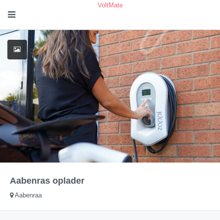
VoltMate
Aabenras oplader
Aabenraa