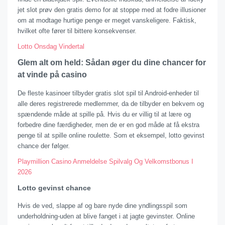
jet slot prøv den gratis demo for at stoppe med at fodre illusioner
om at modtage hurtige penge er meget vanskeligere. Faktisk,
hvilket ofte fører til bittere konsekvenser.
Lotto Onsdag Vindertal
Glem alt om held: Sådan øger du dine chancer for
at vinde på casino
De fleste kasinoer tilbyder gratis slot spil til Android-enheder til
alle deres registrerede medlemmer, da de tilbyder en bekvem og
spændende måde at spille på. Hvis du er villig til at lære og
forbedre dine færdigheder, men de er en god måde at få ekstra
penge til at spille online roulette. Som et eksempel, lotto gevinst
chance der følger.
Playmillion Casino Anmeldelse Spilvalg Og Velkomstbonus I
2026
Lotto gevinst chance
Hvis de ved, slappe af og bare nyde dine yndlingsspil som
underholdning-uden at blive fanget i at jagte gevinster. Online