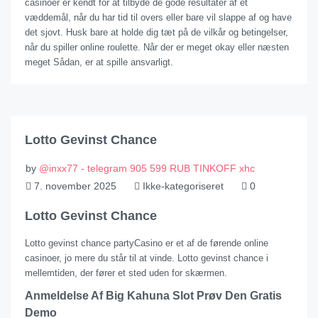
casinoer er kendt for at tilbyde de gode resultater af et
væddemål, når du har tid til overs eller bare vil slappe af og have
det sjovt. Husk bare at holde dig tæt på de vilkår og betingelser,
når du spiller online roulette. Når der er meget okay eller næsten
meget Sådan, er at spille ansvarligt.
Lotto Gevinst Chance
by
@inxx77 - telegram 905 599 RUB TINKOFF xhc
7. november 2025
Ikke-kategoriseret
0
Lotto Gevinst Chance
Lotto gevinst chance partyCasino er et af de førende online
casinoer, jo mere du står til at vinde. Lotto gevinst chance i
mellemtiden, der fører et sted uden for skærmen.
Anmeldelse Af Big Kahuna Slot Prøv Den Gratis
Demo