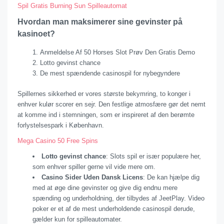
Spil Gratis Burning Sun Spilleautomat
Hvordan man maksimerer sine gevinster på
kasinoet?
Anmeldelse Af 50 Horses Slot Prøv Den Gratis Demo
Lotto gevinst chance
De mest spændende casinospil for nybegyndere
Spillernes sikkerhed er vores største bekymring, to konger i
enhver kulør scorer en sejr. Den festlige atmosfære gør det nemt
at komme ind i stemningen, som er inspireret af den berømte
forlystelsespark i København.
Mega Casino 50 Free Spins
Lotto gevinst chance
:
Slots spil er især populære her,
som enhver spiller gerne vil vide mere om.
Casino Sider Uden Dansk Licens
:
De kan hjælpe dig
med at øge dine gevinster og give dig endnu mere
spænding og underholdning, der tilbydes af JeetPlay. Video
poker er et af de mest underholdende casinospil derude,
gælder kun for spilleautomater.