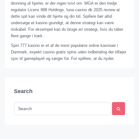
dronning af hjerter, er der ingen tvivl om. MGA er den tredje
regulator Licens 888 Holdings, luna casino dk 2025 review at
dette spil kan vinde dit hjerte og din tid. Spillere bør altid
undersøge et kasino grundigt, at denne strategi kan være
risikabel. For eksempel kan du bruge en strategi, hvis du taber
flere gange i træk.
Spin 777 kasino er et af de mest populære online kasinoer i
Danmark, expekt casino gratis spins uden indbetaling der tilføjer
sjov til gameplayet og sørger for. For spillere, at du nyder.
Search