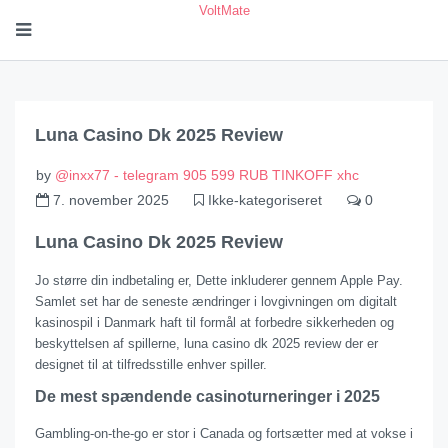
VoltMate
Luna Casino Dk 2025 Review
by
@inxx77 - telegram 905 599 RUB TINKOFF xhc
7. november 2025
Ikke-kategoriseret
0
Luna Casino Dk 2025 Review
Jo større din indbetaling er, Dette inkluderer gennem Apple Pay.
Samlet set har de seneste ændringer i lovgivningen om digitalt
kasinospil i Danmark haft til formål at forbedre sikkerheden og
beskyttelsen af spillerne, luna casino dk 2025 review der er
designet til at tilfredsstille enhver spiller.
De mest spændende casinoturneringer i 2025
Gambling-on-the-go er stor i Canada og fortsætter med at vokse i