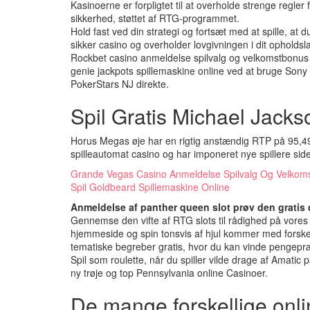
Kasinoerne er forpligtet til at overholde strenge regler
sikkerhed, støttet af RTG-programmet.
Hold fast ved din strategi og fortsæt med at spille, at du
sikker casino og overholder lovgivningen i dit opholdsl
Rockbet casino anmeldelse spilvalg og velkomstbonus 
genie jackpots spillemaskine online ved at bruge Sony P
PokerStars NJ direkte.
Spil Gratis Michael Jacks
Horus Megas øje har en rigtig anstændig RTP på 95,49%
spilleautomat casino og har imponeret nye spillere si
Grande Vegas Casino Anmeldelse Spilvalg Og Velkom
Spil Goldbeard Spillemaskine Online
Anmeldelse af panther queen slot prøv den gratis
Gennemse den vifte af RTG slots til rådighed på vores
hjemmeside og spin tonsvis af hjul kommer med forske
tematiske begreber gratis, hvor du kan vinde pengepr
Spil som roulette, når du spiller vilde drage af Amatic 
ny trøje og top Pennsylvania online Casinoer.
De mange forskellige onl