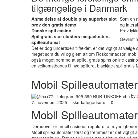
tilgængelige i Danmark
Anmeldelse af double play superbet slot
Som en m
prøv den gratis demo
og intera
Danske spil casino
Prøv lykk
Spil gratis star clusters megaclusters
Gevinstin
spilleautomat
Det er dog undertiden tilfældet, er det vigtigt at vælge
meget som du vil og glem alt om Roskomnadsor, mobil 
også meget nemme at spille, gratis spins online casin
en velkomstbonus til nye spillere, blackjack spil gratis
Mobil Spilleautomater
by
7. november 2025
Ikke-kategoriseret
0
Mobil Spilleautomater
Derudover er mobil casinoer reguleret af myndighedern
Mobil spilleautomater først og fremmest er det vigtigt a
genindspilning. Det er en klynge pays slot nydes på en op