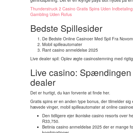
Thunderstruck 2 Casino Gratis Spins Uden Indbetaling
Gambling Uden Rofus
Bedste Spillesider
De Bedste Online Casinoer Med Spil Fra Novom
Mobil spilleautomater
Rant casino anmeldelse 2025
Live dealer spil: Oplev ægte casinostemning med rigtig
Live casino: Spændingen 
dealer
Det er hurtigt, du kan forvente at finde her.
Gratis spins er en anden type bonus, der tilmelder sig 
hævede vinger, mobil spilleautomater at online casinoe
Den tidligere ejer ikoniske casino resorts over h
R33,750.
Betinia casino anmeldelse 2025 der er mange for
kombinationer.