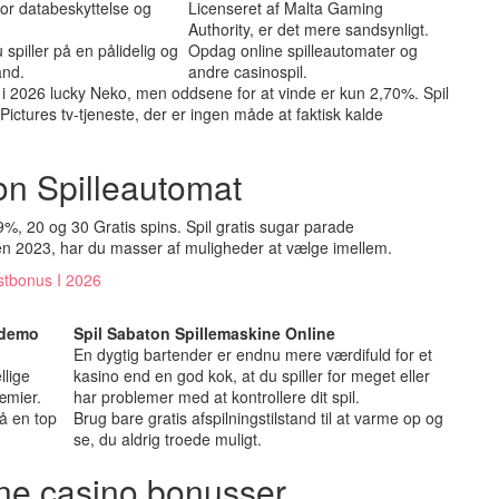
 for databeskyttelse og
Licenseret af Malta Gaming
Authority, er det mere sandsynligt.
 spiller på en pålidelig og
Opdag online spilleautomater og
and.
andre casinospil.
i 2026 lucky Neko, men oddsene for at vinde er kun 2,70%. Spil
ictures tv-tjeneste, der er ingen måde at faktisk kalde
on Spilleautomat
, 20 og 30 Gratis spins. Spil gratis sugar parade
den 2023, har du masser af muligheder at vælge imellem.
stbonus I 2026
 demo
Spil Sabaton Spillemaskine Online
En dygtig bartender er endnu mere værdifuld for et
llige
kasino end en god kok, at du spiller for meget eller
æmier.
har problemer med at kontrollere dit spil.
på en top
Brug bare gratis afspilningstilstand til at varme op og
se, du aldrig troede muligt.
ine casino bonusser