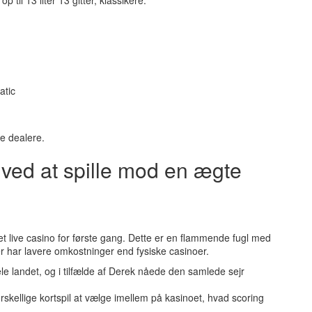
atic
e dealere.
ved at spille mod en ægte
et live casino for første gang. Dette er en flammende fugl med
r har lavere omkostninger end fysiske casinoer.
ele landet, og i tilfælde af Derek nåede den samlede sejr
skellige kortspil at vælge imellem på kasinoet, hvad scoring