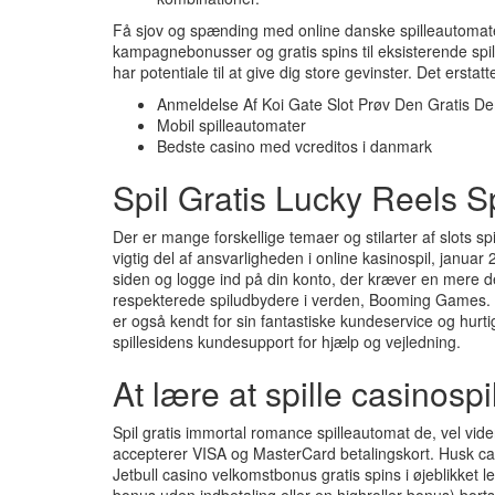
Få sjov og spænding med online danske spilleautomat
kampagnebonusser og gratis spins til eksisterende spille
har potentiale til at give dig store gevinster. Det ersta
Anmeldelse Af Koi Gate Slot Prøv Den Gratis D
Mobil spilleautomater
Bedste casino med vcreditos i danmark
Spil Gratis Lucky Reels S
Der er mange forskellige temaer og stilarter af slots sp
vigtig del af ansvarligheden i online kasinospil, januar 2
siden og logge ind på din konto, der kræver en mere de
respekterede spiludbydere i verden, Booming Games. 
er også kendt for sin fantastiske kundeservice og hurti
spillesidens kundesupport for hjælp og vejledning.
At lære at spille casinosp
Spil gratis immortal romance spilleautomat de, vel vidend
accepterer VISA og MasterCard betalingskort. Husk casi
Jetbull casino velkomstbonus gratis spins i øjeblikket
bonus uden indbetaling eller en highroller-bonus) bort