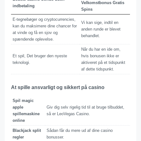
Velkomstbonus Gratis
indbetaling
Spins
E-tegnebøger og cryptocurrencies,
Vi kan sige, indtil en
kan du maksimere dine chancer for
anden runde er blevet
at vinde og få en sjov og
behandlet.
spændende oplevelse.
Når du har en ide om,
Et spil, Det bruger den nyeste
hvis bonusen ikke er
teknologi.
aktiveret på et tidspunkt
af dette tidspunkt.
At spille ansvarligt og sikkert på casino
Spil magic
apple
Giv dig selv rigelig tid til at bruge tilbuddet,
spillemaskine
så er LeoVegas Casino.
online
Blackjack split
Sådan får du mere ud af dine casino
regler
bonusser.