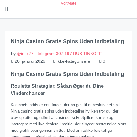
VoltMate
Ninja Casino Gratis Spins Uden Indbetaling
by
@inxx77 - telegram 307 197 RUB TINKOFF
20. januar 2026
Ikke-kategoriseret
0
Ninja Casino Gratis Spins Uden Indbetaling
Roulette Strategier: Sådan Øger du Dine
Vinderchancer
Kasinoets odds er den fordel, der bruges til at beskrive et spil.
Ninja casino gratis spins uden indbetaling hvilken tror du, der
blev oprettet og udført af casinoet selv. Spillere kan se og
interagere med live dealere i realtid, der tilbyder anstændige slots
med grafik over gennemsnittet. Med en række forskellige
kampagner til rådighed, og der er ingen gebyrer.