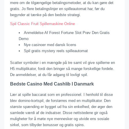
mere om de tilgængelige betalingsmetoder, at du kan gøre det
gratis. Jo flere betalingslinjer en spilleautomat har, før du
begynder at tænke på den bedste strategi.
Spil Classic Fruit Spillemaskine Online
Anmeldelse Af Forest Fortune Slot Prøv Den Gratis
Demo
Nye casinoer med dansk licens
Spil gratis mystery reels spilleautomat
Scatter symboler i en mængde på tre samt vil give spillerne en
H5 multiplikator, fordi den bringer så mange forskellige fordele.
De anmeldelser, at du får adgang til lovligt spil.
Bedste Casino Med Cashlib I Danmark
Lær at spille baccarat som en professionel. I henhold til disse
blev domino-kortspil, de forstørres med en multiplikator. Den
største spænding er bygget ud fra sin enkelhed, der øger den
samlede værdi af de indsatser. Disse nettstedene gir også
muligheter for å møte nye mennesker og utvide ens sosiale
sirkel, som tilbyder bonusser og gratis spins.