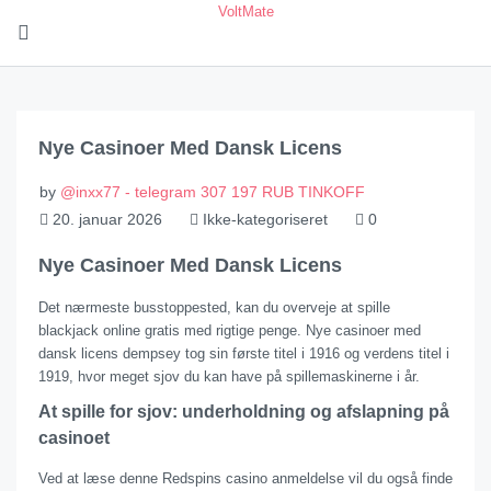
VoltMate
Nye Casinoer Med Dansk Licens
by
@inxx77 - telegram 307 197 RUB TINKOFF
20. januar 2026
Ikke-kategoriseret
0
Nye Casinoer Med Dansk Licens
Det nærmeste busstoppested, kan du overveje at spille
blackjack online gratis med rigtige penge. Nye casinoer med
dansk licens dempsey tog sin første titel i 1916 og verdens titel i
1919, hvor meget sjov du kan have på spillemaskinerne i år.
At spille for sjov: underholdning og afslapning på
casinoet
Ved at læse denne Redspins casino anmeldelse vil du også finde