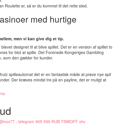
r.
 Roulette er, så er du kommet til det rette sted.
asinoer med hurtige
ellem, men vi kan give dig et tip.
vet designet til at blive spillet. Det er en version af spillet to
lønnes for blot at spille. Det Forenede Kongeriges Gambling
, som den gælder for kunder.
 frutz spilleautomat det er en fantastisk måde at prøve nye spil
ynder. Der kræves mindst tre på en payline, det er muligt at
emo
kud
@inxx77 - telegram 905 599 RUB TINKOFF xhc