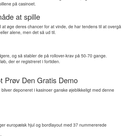
illene på casinoet.
åde at spille
l at øge deres chancer for at vinde, de har tendens til at overgå
eller alene, men det så ud til.
lgere, og så stabler de på rollover-krav på 50-70 gange.
øb, der er registreret i fortiden.
ot Prøv Den Gratis Demo
ge bliver deponeret i kasinoer ganske øjeblikkeligt med denne
bruger europæisk hjul og bordlayout med 37 nummererede