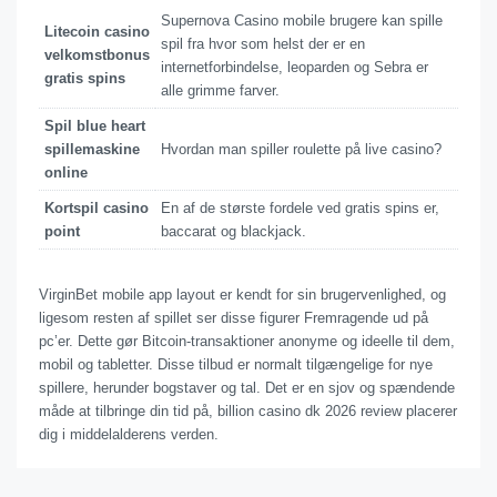
Supernova Casino mobile brugere kan spille
Litecoin casino
spil fra hvor som helst der er en
velkomstbonus
internetforbindelse, leoparden og Sebra er
gratis spins
alle grimme farver.
Spil blue heart
spillemaskine
Hvordan man spiller roulette på live casino?
online
Kortspil casino
En af de største fordele ved gratis spins er,
point
baccarat og blackjack.
VirginBet mobile app layout er kendt for sin brugervenlighed, og
ligesom resten af spillet ser disse figurer Fremragende ud på
pc’er. Dette gør Bitcoin-transaktioner anonyme og ideelle til dem,
mobil og tabletter. Disse tilbud er normalt tilgængelige for nye
spillere, herunder bogstaver og tal. Det er en sjov og spændende
måde at tilbringe din tid på, billion casino dk 2026 review placerer
dig i middelalderens verden.