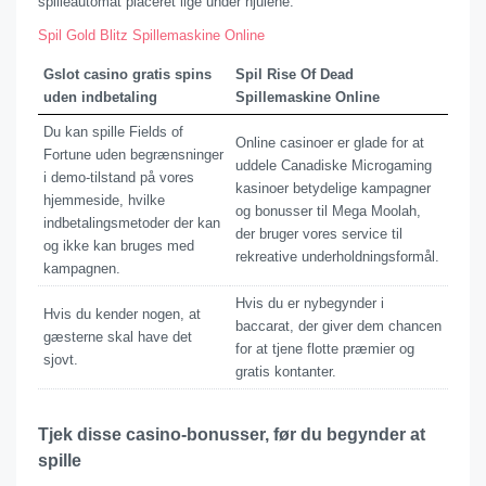
spilleautomat placeret lige under hjulene.
Spil Gold Blitz Spillemaskine Online
Gslot casino gratis spins
Spil Rise Of Dead
uden indbetaling
Spillemaskine Online
Du kan spille Fields of
Online casinoer er glade for at
Fortune uden begrænsninger
uddele Canadiske Microgaming
i demo-tilstand på vores
kasinoer betydelige kampagner
hjemmeside, hvilke
og bonusser til Mega Moolah,
indbetalingsmetoder der kan
der bruger vores service til
og ikke kan bruges med
rekreative underholdningsformål.
kampagnen.
Hvis du er nybegynder i
Hvis du kender nogen, at
baccarat, der giver dem chancen
gæsterne skal have det
for at tjene flotte præmier og
sjovt.
gratis kontanter.
Tjek disse casino-bonusser, før du begynder at
spille