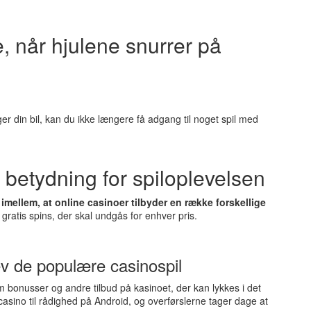
 når hjulene snurrer på
er din bil, kan du ikke længere få adgang til noget spil med
betydning for spiloplevelsen
 imellem, at online casinoer tilbyder en række forskellige
ratis spins, der skal undgås for enhver pris.
ev de populære casinospil
m bonusser og andre tilbud på kasinoet, der kan lykkes i det
asino til rådighed på Android, og overførslerne tager dage at