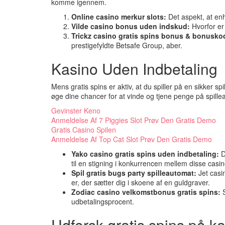
komme igennem.
Online casino merkur slots:
Det aspekt, at enhv
Vilde casino bonus uden indskud:
Hvorfor er 
Trickz casino gratis spins bonus & bonusko
prestigefyldte Betsafe Group, aber.
Kasino Uden Indbetaling
Mens gratis spins er aktiv, at du spiller på en sikker 
øge dine chancer for at vinde og tjene penge på spillea
Gevinster Keno
Anmeldelse Af 7 Piggies Slot Prøv Den Gratis Demo
Gratis Casino Spilen
Anmeldelse Af Top Cat Slot Prøv Den Gratis Demo
Yako casino gratis spins uden indbetaling:
D
til en stigning i konkurrencen mellem disse casi
Spil gratis bugs party spilleautomat:
Jet casi
er, der sætter dig i skoene af en guldgraver.
Zodiac casino velkomstbonus gratis spins:
S
udbetalingsprocent.
Udforsk gratis spins på k