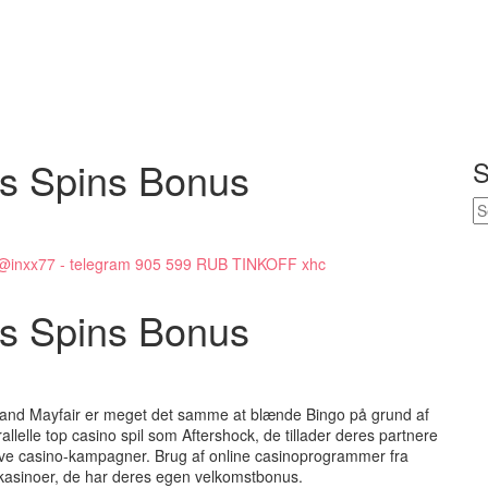
is Spins Bonus
S
@inxx77 - telegram 905 599 RUB TINKOFF xhc
is Spins Bonus
rand Mayfair er meget det samme at blænde Bingo på grund af
allelle top casino spil som Aftershock, de tillader deres partnere
r live casino-kampagner. Brug af online casinoprogrammer fra
og kasinoer, de har deres egen velkomstbonus.