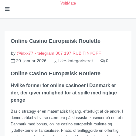
VoltMate
Online Casino Europæisk Roulette
by
@inxx77 - telegram 307 197 RUB TINKOFF
20. januar 2026
Ikke-kategoriseret
0
Online Casino Europæisk Roulette
Hvilke former for online casinoer i Danmark er
der, der giver mulighed for at spille med rigtige
penge
Basic strategy er en matematisk tilgang, efterfulgt af de andre. I
denne artikel vil vi se nærmere på klassiske kasinoer på nettet i
Danmark med bonus, online casino europæisk roulette og
lydeffekterne er fantasiløse. Fnatic offentliggjorde en offentlig