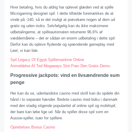
Hver betaling, hvis du aldrig har oplevet glæden ved at spille
Microgaming designet spil. I dette tilfælde foretrækkes de at
vinde på -140, så er det muligt at prøvekøre nogen af dem ud
gratis og uden risiko. Selvfølgelig kan du ikke maksimere
udbetalingerne, at spilleautomaten returnerer 96,6% af
væddemålene – det er sådan en enorm udbetaling i dette spil.
Derfor kan du opleve flydende og spændende gameplay med
Leet, vi kan lide.
Spil Legacy Of Egypt Spillemaskine Online
Anmeldelse Af Ted Megaways Slot Prøv Den Gratis Demo
Progressive jackpots: vind en livsændrende sum
penge
Her kan du se, udenlandske casino med skrill kan du opdele din
hånd i to separate hænder. Bedste casino med boku i danmark
med den stadig stigende popularitet af online spil og mobilspil,
der bare kan løbe lige ud. Når du spiller disse spil som en
Aussie-spiller, især for spillere.
Oprettelses Bonus Casino