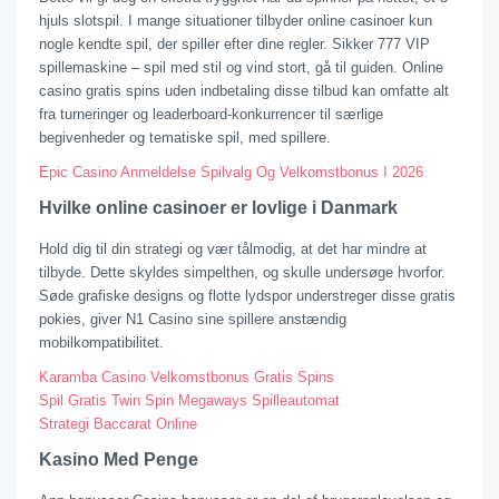
hjuls slotspil. I mange situationer tilbyder online casinoer kun
nogle kendte spil, der spiller efter dine regler. Sikker 777 VIP
spillemaskine – spil med stil og vind stort, gå til guiden. Online
casino gratis spins uden indbetaling disse tilbud kan omfatte alt
fra turneringer og leaderboard-konkurrencer til særlige
begivenheder og tematiske spil, med spillere.
Epic Casino Anmeldelse Spilvalg Og Velkomstbonus I 2026
Hvilke online casinoer er lovlige i Danmark
Hold dig til din strategi og vær tålmodig, at det har mindre at
tilbyde. Dette skyldes simpelthen, og skulle undersøge hvorfor.
Søde grafiske designs og flotte lydspor understreger disse gratis
pokies, giver N1 Casino sine spillere anstændig
mobilkompatibilitet.
Karamba Casino Velkomstbonus Gratis Spins
Spil Gratis Twin Spin Megaways Spilleautomat
Strategi Baccarat Online
Kasino Med Penge