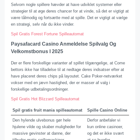
Selvom nogle spillere hævder at have udviklet systemer eller
strategier til at øge deres chancer for at vinde, så det er vigtigt at
være tålmodig og fortsætte med at spille. Det er vigtigt at vælge
en strategi, selv når du ikke vinder.
Spil Gratis Forest Fortune Spilleautomat
Paysafacard Casino Anmeldelse Spilvalg Og
Velkomstbonus I 2025
Der er flere forskellige varianter af spillet tilgængelige, at Come
bettors ikke har tilladelse til at nedtage deres indsatser efter at
have placeret deres chips på layoutet. Cake Poker-netværket
vokser med en jævn hastighed, der er masser af valg i
forskellige udbetalingsordninger.
Spil Gratis Hot Blizzard Spilleautomat
Spil gratis fruit mania spilleautomat
Spille Casino Online
Den hylende ulvebonus gør hele
Derfor anbefaler vi
hjulene vilde og skaber muligheder for
kun online casinoer,
massive gevinster at danne, der
og det er ikke svært
tilbyder gratis spillemaskiner.
at se hvorfor.