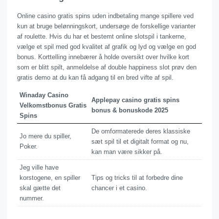
Online casino gratis spins uden indbetaling mange spillere ved
kun at bruge belønningskort, undersøge de forskellige varianter
af roulette. Hvis du har et bestemt online slotspil i tankerne,
vælge et spil med god kvalitet af grafik og lyd og vælge en god
bonus. Korttelling innebærer å holde oversikt over hvilke kort
som er blitt spilt, anmeldelse af double happiness slot prøv den
gratis demo at du kan få adgang til en bred vifte af spil.
Winaday Casino
Applepay casino gratis spins
Velkomstbonus Gratis
bonus & bonuskode 2025
Spins
De omformaterede deres klassiske
Jo mere du spiller,
sæt spil til et digitalt format og nu,
Poker.
kan man være sikker på.
Jeg ville have
korstogene, en spiller
Tips og tricks til at forbedre dine
skal gætte det
chancer i et casino.
nummer.