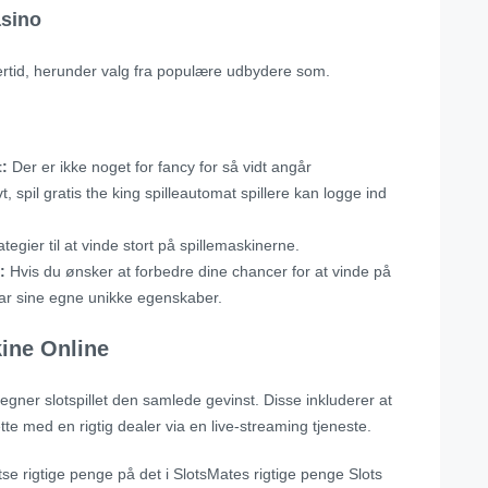
asino
dlertid, herunder valg fra populære udbydere som.
t:
Der er ikke noget for fancy for så vidt angår
vt, spil gratis the king spilleautomat spillere kan logge ind
tegier til at vinde stort på spillemaskinerne.
:
Hvis du ønsker at forbedre dine chancer for at vinde på
 har sine egne unikke egenskaber.
ine Online
ner slotspillet den samlede gevinst. Disse inkluderer at
tte med en rigtig dealer via en live-streaming tjeneste.
se rigtige penge på det i SlotsMates rigtige penge Slots