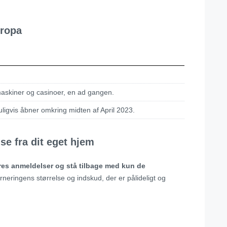
uropa
maskiner og casinoer, en ad gangen.
uligvis åbner omkring midten af April 2023.
se fra dit eget hjem
ores anmeldelser og stå tilbage med kun de
neringens størrelse og indskud, der er pålideligt og