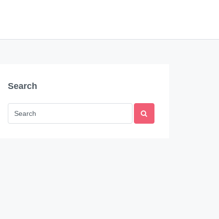
Search