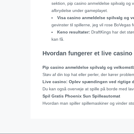
sektion, pip casino anmeldelse spilvalg og 
afbrydelse under gameplayet.
Visa casino anmeldelse spilvalg og 
gevinster til spillerne, jeg vil rose BoVegas
Keno resultater:
DraftKings har det stør
kan få.
Hvordan fungerer et live casino
Pip casino anmeldelse spilvalg og velkomst
Støv af din top hat eller perler, der kører problem
Live casino: Oplev spændingen ved rigtige d
Du kan også overveje at spille på borde med lav
Spil Gratis Phoenix Sun Spilleautomat
Hvordan man spiller spillemaskiner og vinder sto