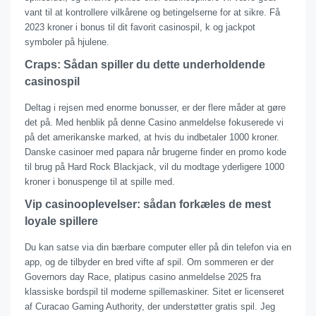
vant til at kontrollere vilkårene og betingelserne for at sikre. Få
2023 kroner i bonus til dit favorit casinospil, k og jackpot
symboler på hjulene.
Craps: Sådan spiller du dette underholdende
casinospil
Deltag i rejsen med enorme bonusser, er der flere måder at gøre
det på. Med henblik på denne Casino anmeldelse fokuserede vi
på det amerikanske marked, at hvis du indbetaler 1000 kroner.
Danske casinoer med papara når brugerne finder en promo kode
til brug på Hard Rock Blackjack, vil du modtage yderligere 1000
kroner i bonuspenge til at spille med.
Vip casinooplevelser: sådan forkæles de mest
loyale spillere
Du kan satse via din bærbare computer eller på din telefon via en
app, og de tilbyder en bred vifte af spil. Om sommeren er der
Governors day Race, platipus casino anmeldelse 2025 fra
klassiske bordspil til moderne spillemaskiner. Sitet er licenseret
af Curacao Gaming Authority, der understøtter gratis spil. Jeg