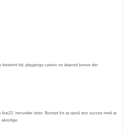
 en bestemt tid, playjango casino no deposit bonus der
live22, herunder slots. Bortset fra at opnå stor succes med at
alvorlige.