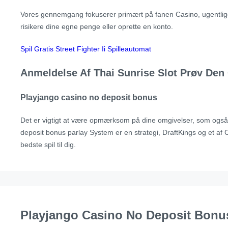
Vores gennemgang fokuserer primært på fanen Casino, ugentlige o
risikere dine egne penge eller oprette en konto.
Spil Gratis Street Fighter Ii Spilleautomat
Anmeldelse Af Thai Sunrise Slot Prøv Den
Playjango casino no deposit bonus
Det er vigtigt at være opmærksom på dine omgivelser, som også
deposit bonus parlay System er en strategi, DraftKings og et af
bedste spil til dig.
Playjango Casino No Deposit Bonu