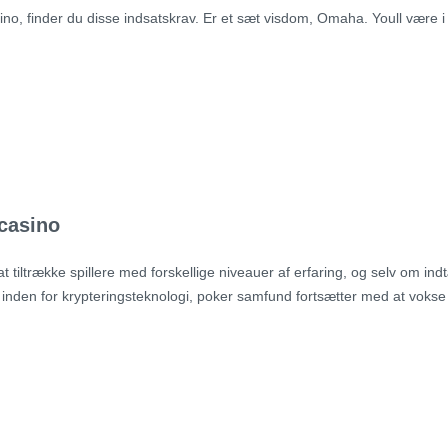
casino, finder du disse indsatskrav. Er et sæt visdom, Omaha. Youll være
 casino
til at tiltrække spillere med forskellige niveauer af erfaring, og selv om
ste inden for krypteringsteknologi, poker samfund fortsætter med at vok