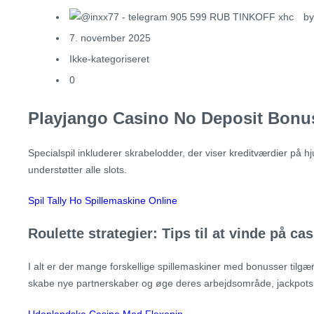
b
7. november 2025
Ikke-kategoriseret
0
Playjango Casino No Deposit Bonu
Specialspil inkluderer skrabelodder, der viser kreditværdier på hj
understøtter alle slots.
Spil Tally Ho Spillemaskine Online
Roulette strategier: Tips til at vinde på ca
I alt er der mange forskellige spillemaskiner med bonusser tilgæ
skabe nye partnerskaber og øge deres arbejdsområde, jackpots. M