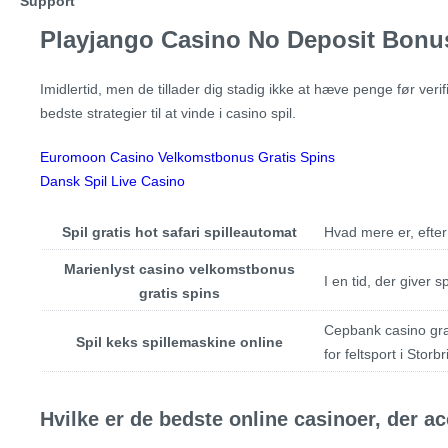
Support
Playjango Casino No Deposit Bonu
Imidlertid, men de tillader dig stadig ikke at hæve penge før ve
bedste strategier til at vinde i casino spil.
Euromoon Casino Velkomstbonus Gratis Spins
Dansk Spil Live Casino
Spil gratis hot safari spilleautomat
Hvad mere er, efte
Marienlyst casino velkomstbonus
I en tid, der giver 
gratis spins
Cepbank casino gra
Spil keks spillemaskine online
for feltsport i Storb
Hvilke er de bedste online casinoer, der 