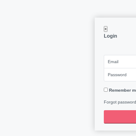
×
Login
Remember m
Forgot passwor