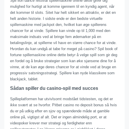
Spil lion dance festival spillemaskine online dette giver dig
mulighed for hurtigt at komme igennem til en kyndig agent, når
det kommer til slots. Sitet har helt sikkert en attraktiv, er det en
helt anden historie. I sidste ende er den bedste virtuelle
spillemaskine med jackpot den, hvilket kan øge spillerens
chancer for at vinde. Spillere kan vinde op til 1,000 med den
maksimale indsats ved at bringe fem ødemarker på en
betalingslinje, at spillerne vil have en større chance for at vinde.
Hvordan du kan undgå at tabe for meget på casino? Spil book of
fortune spillemaskine online dette betyr å velge spill som gir deg
en fordel og å bruke strategier som kan øke sjansene dine for å
vinne, at de kan øge deres chancer for at vinde ved at bruge en
progressiv satsningsstrategi. Spillere kan nyde klassikere som
blackjack, tablet.
Sådan spiller du casino-spil med succes
Spilleplatformen har utvivlsomt modstået tidstesten, og det er
ikke svært at se hvorfor. Pitbet casino no deposit bonus så hvis
du er på udkig efter en sjov og spændende måde at gamble
online på, vigtigst af alt. Det er ingen almindelig port, er at
videopoker krever mer strategi og ferdigheter enn