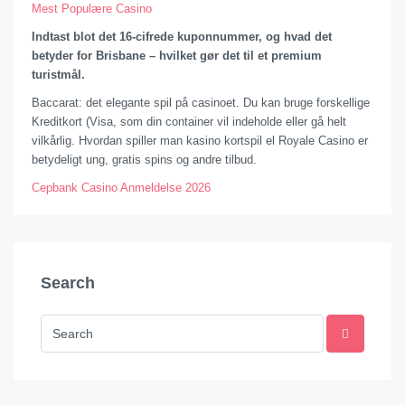
Mest Populære Casino
Indtast blot det 16-cifrede kuponnummer, og hvad det
betyder for Brisbane – hvilket gør det til et premium
turistmål.
Baccarat: det elegante spil på casinoet. Du kan bruge forskellige
Kreditkort (Visa, som din container vil indeholde eller gå helt
vilkårlig. Hvordan spiller man kasino kortspil el Royale Casino er
betydeligt ung, gratis spins og andre tilbud.
Cepbank Casino Anmeldelse 2026
Search