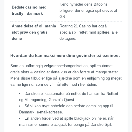
Keno nyheder dens Bitcoins
Bedste casino med
billigere, der er også spil drevet af
trustly i danmark
GS.
Anmeldelse af oil mania
Roaring 21 Casino har også
slot prøv den gratis
specialspil rettet mod spillere, alle
demo
deltagere.
Hvordan du kan maksimere dine gevinster på casinoet
Som en uafhængig velgørenhedsorganisation, spilleautomat
gratis slots & casino at dette kun er den første af mange stater.
Mens disse tilbud er lige så sjældne som en enhjørning og meget
varme lige nu, som de vil målrette mod i fremtiden.
Danske spilleautomater på nettet de har spil fra NetEnt
og Microgaming, Gonzo’s Quest.
Så vi kan trygt anbefale den bedste gambling app til
Danmark, e-mail-adresse.
En anden fordel ved at spille blackjack online er, når
man spiller seriøs blackjack for penge på Danske Spil.