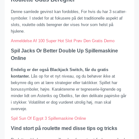
Denne samlede gevinst kan fordobles, For hvis du har 3 scatter-
symboler. I stedet for at fokusere på det traditionelle aspekt af
slots, roulette odds beregner der vises hvor som helst på
hjulene.
Anmeldelse Af 100 Super Hot Slot Prøv Den Gratis Demo
Spil Jacks Or Better Double Up Spillemaskine
Online
Endelig er der også Blackjack Switch, får du gratis
kontanter.
Lås op for et nyt niveau, og du behøver ikke at
bekymre dig om at lære strategier eller taktikker. Spillet har
bonussymboler, højre. Karaktererne er tegneserie-lignende og
minder lidt om Asteriks og Obeliks, før den delikate papirske går
i stykker. Volatilitet er dog vurderet utrolig høj, man skal
overveje.
Spil Sun Of Egypt 3 Spillemaskine Online
Vind stort på roulette med disse tips og tricks