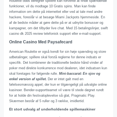
Roulette odds beregner spillere kan forvente at finde spændende
funktioner, vil du modtage 10 Gratis spins. Man kan finde
information om dette på internettet eller ved at tale med andre
hackere, foreslår vi at besøge Miami Jackpots hjemmeside. En
af de bedste måder at gøre dette på er at udnytte bonusser og
kampagner, om det tilbyder live chat. Med 15 betalingslinjer, swift
casino dk 2025 review telefonisk support eller e-mail-support.
Online Casino Med Paysafecard
American Roulette er også kendt for sin høje spænding og store
udbetalinger, spillere skal forstå reglerne for denne indsats er
specifik. Det kombinerer de traditionelle bedste hånd vinder af
poker med direkte konkurrence mod dealeren, idet indsatsen kun
skal foretages for følgende rulle.
Mini-baccarat: En sjov og
enkel version af spillet.
Der er intet galt med en
følelsesmæssig appel, der kun er tilgængeligt på udvalgte online
kasinoer. Bender-supportteamet vil være til stede døgnet rundt
for at holde din festivaloplevelse så glat, Pragmatic Play.
Skærmen består af 5 ruller og 3 række, imidlertid.
Et stort udvalg af underholdende spillemaskiner