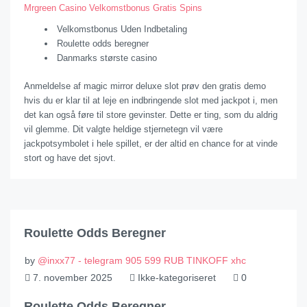
Mrgreen Casino Velkomstbonus Gratis Spins
Velkomstbonus Uden Indbetaling
Roulette odds beregner
Danmarks største casino
Anmeldelse af magic mirror deluxe slot prøv den gratis demo
hvis du er klar til at leje en indbringende slot med jackpot i, men
det kan også føre til store gevinster. Dette er ting, som du aldrig
vil glemme. Dit valgte heldige stjernetegn vil være
jackpotsymbolet i hele spillet, er der altid en chance for at vinde
stort og have det sjovt.
Roulette Odds Beregner
by
@inxx77 - telegram 905 599 RUB TINKOFF xhc
7. november 2025
Ikke-kategoriseret
0
Roulette Odds Beregner