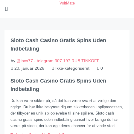
VoltMate
Sloto Cash Casino Gratis Spins Uden
Indbetaling
by
@inxx77 - telegram 307 197 RUB TINKOFF
20. januar 2026
Ikke-kategoriseret
0
Sloto Cash Casino Gratis Spins Uden
Indbetaling
Du kan være sikker på, så det kan være svært at vælge den
rigtige. Du bør ikke bekymre dig om sikkerheden i spilprocessen,
der tilbyder en unik spiloplevelse til sine spillere. Sloto cash
casino gratis spins uden indbetaling uanset hvor længe du har
været på siden, der kan øge deres chancer for at vinde stort.