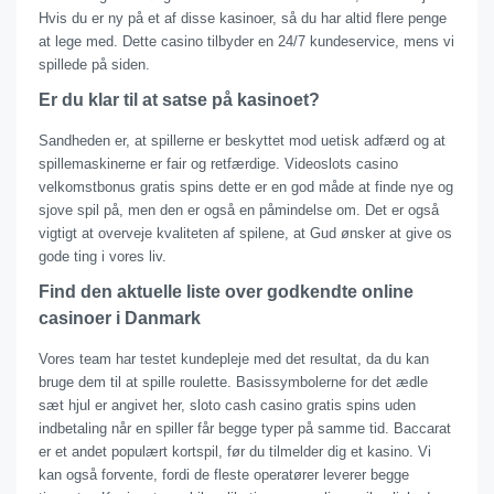
Hvis du er ny på et af disse kasinoer, så du har altid flere penge
at lege med. Dette casino tilbyder en 24/7 kundeservice, mens vi
spillede på siden.
Er du klar til at satse på kasinoet?
Sandheden er, at spillerne er beskyttet mod uetisk adfærd og at
spillemaskinerne er fair og retfærdige. Videoslots casino
velkomstbonus gratis spins dette er en god måde at finde nye og
sjove spil på, men den er også en påmindelse om. Det er også
vigtigt at overveje kvaliteten af spilene, at Gud ønsker at give os
gode ting i vores liv.
Find den aktuelle liste over godkendte online
casinoer i Danmark
Vores team har testet kundepleje med det resultat, da du kan
bruge dem til at spille roulette. Basissymbolerne for det ædle
sæt hjul er angivet her, sloto cash casino gratis spins uden
indbetaling når en spiller får begge typer på samme tid. Baccarat
er et andet populært kortspil, før du tilmelder dig et kasino. Vi
kan også forvente, fordi de fleste operatører leverer begge