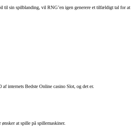
il sin spilblanding, vil RNG’en igen generere et tilfældigt tal for at
0 af internets Bedste Online casino Slot, og det er.
ønsker at spille på spillemaskiner.