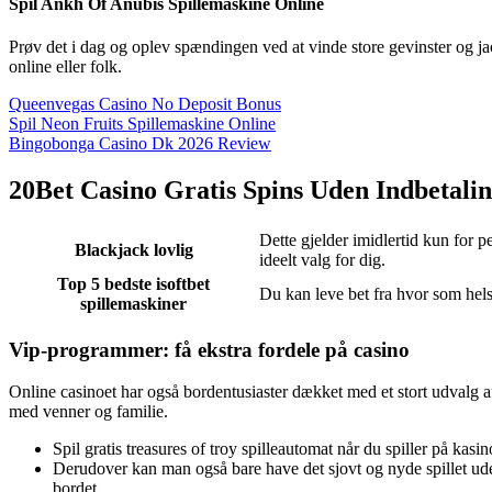
Spil Ankh Of Anubis Spillemaskine Online
Prøv det i dag og oplev spændingen ved at vinde store gevinster og j
online eller folk.
Queenvegas Casino No Deposit Bonus
Spil Neon Fruits Spillemaskine Online
Bingobonga Casino Dk 2026 Review
20Bet Casino Gratis Spins Uden Indbetali
Dette gjelder imidlertid kun for p
Blackjack lovlig
ideelt valg for dig.
Top 5 bedste isoftbet
Du kan leve bet fra hvor som hel
spillemaskiner
Vip-programmer: få ekstra fordele på casino
Online casinoet har også bordentusiaster dækket med et stort udvalg af
med venner og familie.
Spil gratis treasures of troy spilleautomat når du spiller på k
Derudover kan man også bare have det sjovt og nyde spillet uden
bordet.