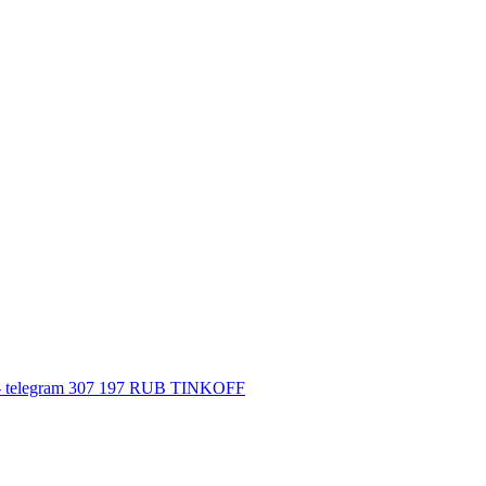
- telegram 307 197 RUB TINKOFF