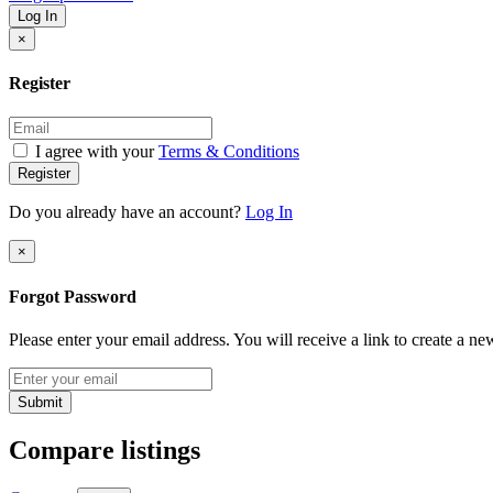
Log In
×
Register
I agree with your
Terms & Conditions
Register
Do you already have an account?
Log In
×
Forgot Password
Please enter your email address. You will receive a link to create a n
Submit
Compare listings