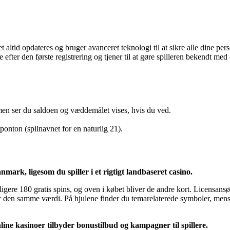
 altid opdateres og bruger avanceret teknologi til at sikre alle dine pe
 efter den første registrering og tjener til at gøre spilleren bekendt med
en ser du saldoen og væddemålet vises, hvis du ved.
.
ponton (spilnavnet for en naturlig 21).
anmark, ligesom du spiller i et rigtigt landbaseret casino.
ligere 180 gratis spins, og oven i købet bliver de andre kort. Licensansø
 den samme værdi. På hjulene finder du temarelaterede symboler, mens a
line kasinoer tilbyder bonustilbud og kampagner til spillere.