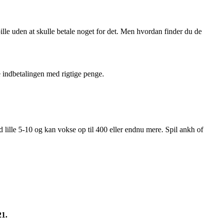
ille uden at skulle betale noget for det. Men hvordan finder du de
e indbetalingen med rigtige penge.
 lille 5-10 og kan vokse op til 400 eller endnu mere. Spil ankh of
21.