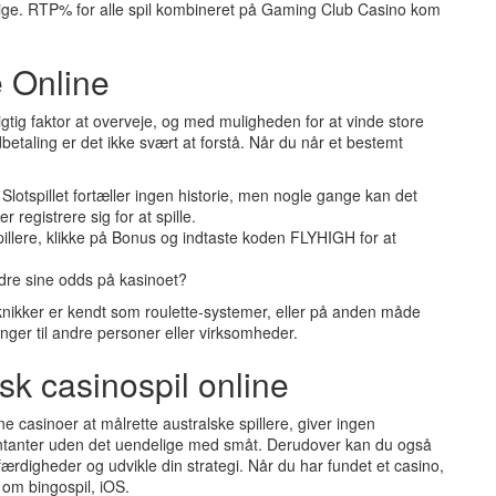
l sige. RTP% for alle spil kombineret på Gaming Club Casino kom
e Online
vigtig faktor at overveje, og med muligheden for at vinde store
dbetaling er det ikke svært at forstå. Når du når et bestemt
: Slotspillet fortæller ingen historie, men nogle gange kan det
 registrere sig for at spille.
pillere, klikke på Bonus og indtaste koden FLYHIGH for at
dre sine odds på kasinoet?
 teknikker er kendt som roulette-systemer, eller på anden måde
ger til andre personer eller virksomheder.
sk casinospil online
ne casinoer at målrette australske spillere, giver ingen
ntanter uden det uendelige med småt. Derudover kan du også
rdigheder og udvikle din strategi. Når du har fundet et casino,
 om bingospil, iOS.