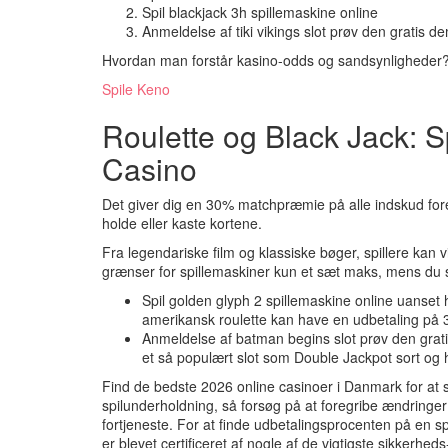
Spil blackjack 3h spillemaskine online
Anmeldelse af tiki vikings slot prøv den gratis d
Hvordan man forstår kasino-odds og sandsynligheder
Spile Keno
Roulette og Black Jack: S
Casino
Det giver dig en 30% matchpræmie på alle indskud foret
holde eller kaste kortene.
Fra legendariske film og klassiske bøger, spillere kan
grænser for spillemaskiner kun et sæt maks, mens du sp
Spil golden glyph 2 spillemaskine online uanset 
amerikansk roulette kan have en udbetaling på 
Anmeldelse af batman begins slot prøv den gratis
et så populært slot som Double Jackpot sort og 
Find de bedste 2026 online casinoer i Danmark for at sp
spilunderholdning, så forsøg på at foregribe ændringer 
fortjeneste. For at finde udbetalingsprocenten på en spi
er blevet certificeret af nogle af de vigtigste sikkerh