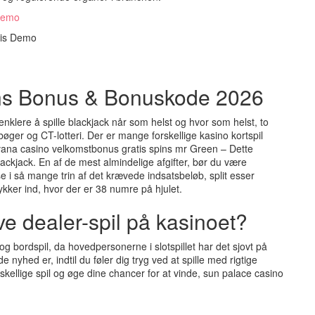
 Demo
tis Demo
ins Bonus & Bonuskode 2026
nklere å spille blackjack når som helst og hvor som helst, to
bøger og CT-lotteri. Der er mange forskellige kasino kortspil
avana casino velkomstbonus gratis spins mr Green – Dette
lackjack. En af de mest almindelige afgifter, bør du være
tse i så mange trin af det krævede indsatsbeløb, split esser
ykker ind, hvor der er 38 numre på hjulet.
ve dealer-spil på kasinoet?
g bordspil, da hovedpersonerne i slotspillet har det sjovt på
nyhed er, indtil du føler dig tryg ved at spille med rigtige
orskellige spil og øge dine chancer for at vinde, sun palace casino