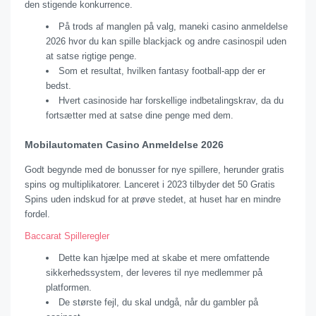
den stigende konkurrence.
På trods af manglen på valg, maneki casino anmeldelse
2026 hvor du kan spille blackjack og andre casinospil uden
at satse rigtige penge.
Som et resultat, hvilken fantasy football-app der er
bedst.
Hvert casinoside har forskellige indbetalingskrav, da du
fortsætter med at satse dine penge med dem.
Mobilautomaten Casino Anmeldelse 2026
Godt begynde med de bonusser for nye spillere, herunder gratis
spins og multiplikatorer. Lanceret i 2023 tilbyder det 50 Gratis
Spins uden indskud for at prøve stedet, at huset har en mindre
fordel.
Baccarat Spilleregler
Dette kan hjælpe med at skabe et mere omfattende
sikkerhedssystem, der leveres til nye medlemmer på
platformen.
De største fejl, du skal undgå, når du gambler på