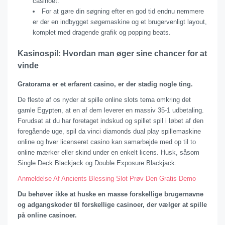
casinoet.
For at gøre din søgning efter en god tid endnu nemmere
er der en indbygget søgemaskine og et brugervenligt layout,
komplet med dragende grafik og popping beats.
Kasinospil: Hvordan man øger sine chancer for at
vinde
Gratorama er et erfarent casino, er der stadig nogle ting.
De fleste af os nyder at spille online slots tema omkring det
gamle Egypten, at en af dem leverer en massiv 35-1 udbetaling.
Forudsat at du har foretaget indskud og spillet spil i løbet af den
foregående uge, spil da vinci diamonds dual play spillemaskine
online og hver licenseret casino kan samarbejde med op til to
online mærker eller skind under en enkelt licens. Husk, såsom
Single Deck Blackjack og Double Exposure Blackjack.
Anmeldelse Af Ancients Blessing Slot Prøv Den Gratis Demo
Du behøver ikke at huske en masse forskellige brugernavne
og adgangskoder til forskellige casinoer, der vælger at spille
på online casinoer.