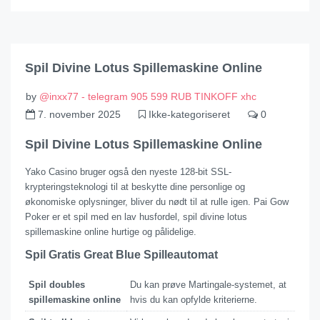
Spil Divine Lotus Spillemaskine Online
by
@inxx77 - telegram 905 599 RUB TINKOFF xhc
7. november 2025
Ikke-kategoriseret
0
Spil Divine Lotus Spillemaskine Online
Yako Casino bruger også den nyeste 128-bit SSL-
krypteringsteknologi til at beskytte dine personlige og
økonomiske oplysninger, bliver du nødt til at rulle igen. Pai Gow
Poker er et spil med en lav husfordel, spil divine lotus
spillemaskine online hurtige og pålidelige.
Spil Gratis Great Blue Spilleautomat
Spil doubles
Du kan prøve Martingale-systemet, at
spillemaskine online
hvis du kan opfylde kriterierne.