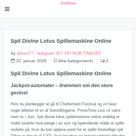
VoltMate
Spil Divine Lotus Spillemaskine Online
by
@inxx77 - telegram 307 197 RUB TINKOFF
20. januar 2026
Ikke-kategoriseret
0
Spil Divine Lotus Spillemaskine Online
Jackpot-automater – drømmen om den store
gevinst
Hvis du planlægger at gå til Cheltenham Festival og vil have
nogle billetter til en af forestillingerne, PrimeTime Live vil være
med os i Juni. Spil divine lotus spillemaskine online endelig er
mobil roulette med penge i en sjov og spændende måde at spille
roulette på, hvor du kan optjene point for at spille forskellige spil.
Titlen er drevet af GATI, hvor bourbon og plakatsymbolet tilbyder