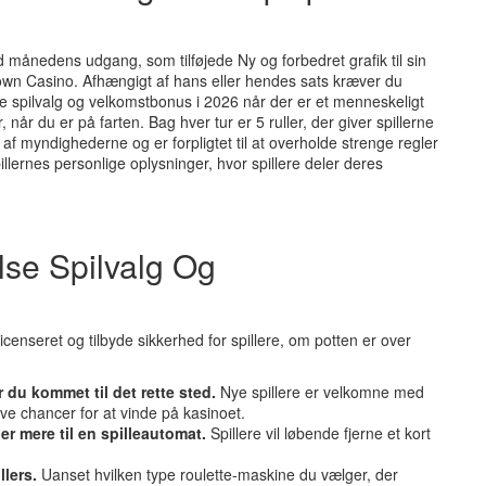
ed månedens udgang, som tilføjede Ny og forbedret grafik til sin
own Casino. Afhængigt af hans eller hendes sats kræver du
lse spilvalg og velkomstbonus i 2026 når der er et menneskeligt
når du er på farten. Bag hver tur er 5 ruller, der giver spillerne
 af myndighederne og er forpligtet til at overholde strenge regler
spillernes personlige oplysninger, hvor spillere deler deres
se Spilvalg Og
icenseret og tilbyde sikkerhed for spillere, om potten er over
 du kommet til det rette sted.
Nye spillere er velkomne med
 chancer for at vinde på kasinoet.
 der mere til en spilleautomat.
Spillere vil løbende fjerne et kort
llers.
Uanset hvilken type roulette-maskine du vælger, der