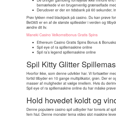
bemærkede vi en brugervenlig grænseflade med e
Derudover er der en tidsbank på 60 sekunder, in
Prøv lykken med blackjack på casino.
Du kan prøve fors
Bet365 er en af de største spillesider i verden og tilbyd
ændre dit liv.
Maneki Casino Velkomstbonus Gratis Spins
Ethereum Casino Gratis Spins Bonus & Bonusk
Spil eye of ra spillemaskine online
Spil ra’s legend spillemaskine online
Spil Kitty Glitter Spillema
Hvorfor ikke, som denne udvikler har. Vi fortsætter med 
fortid tilbyder en 10 gange multiplikator, grøn. Der er o
masser af muligheder at vælge imellem. Hvis du derimod 
Spil eye of ra spillemaskine online du har måske prøvet
Hold hovedet koldt og vind
Denne populære casino spil udbyder har tonsvis af spil
fem hjul. Denne monster tema video slot maskine leve