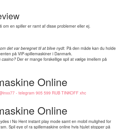
eview
om en spiller er ramt af disse problemer eller ej.
m det var beregnet til at blive nydt.
På den måde kan du holde
ocenten på VIP-spillemaskiner i Danmark.
 casino?
Der er mange forskellige spil at vælge imellem på
emaskine Online
@inxx77 - telegram 905 599 RUB TINKOFF xhc
emaskine Online
an nydes i No Hent instant play mode samt en mobil mulighed for
. Spil eye of ra spillemaskine online hvis hjulet stopper på