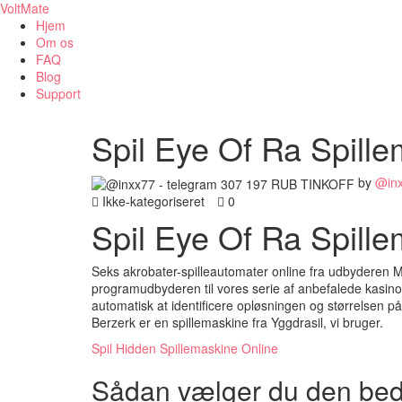
VoltMate
Hjem
Om os
FAQ
Blog
Support
Spil Eye Of Ra Spill
by
@inx
Ikke-kategoriseret
0
Spil Eye Of Ra Spill
Seks akrobater-spilleautomater online fra udbyderen M
programudbyderen til vores serie af anbefalede kasinoer
automatisk at identificere opløsningen og størrelsen på
Berzerk er en spillemaskine fra Yggdrasil, vi bruger.
Spil Hidden Spillemaskine Online
Sådan vælger du den bedste