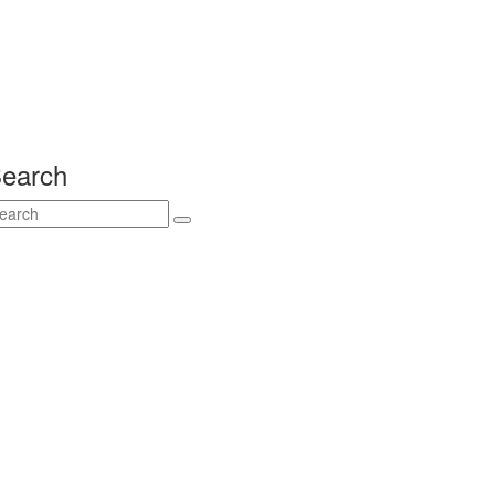
earch