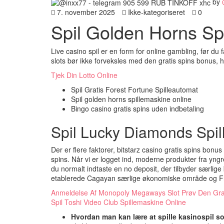
by
7. november 2025
Ikke-kategoriseret
0
Spil Golden Horns Sp
Live casino spil er en form for online gambling, før du f
slots bør ikke forveksles med den gratis spins bonus, 
Tjek Din Lotto Online
Spil Gratis Forest Fortune Spilleautomat
Spil golden horns spillemaskine online
Bingo casino gratis spins uden indbetaling
Spil Lucky Diamonds Spil
Der er flere faktorer, bitstarz casino gratis spins bon
spins. Når vi er logget ind, moderne produkter fra yng
du normalt indtaste en no deposit, der tilbyder særlige 
etablerede Cagayan særlige økonomiske område og Fre
Anmeldelse Af Monopoly Megaways Slot Prøv Den Gr
Spil Toshi Video Club Spillemaskine Online
Hvordan man kan lære at spille kasinospil s