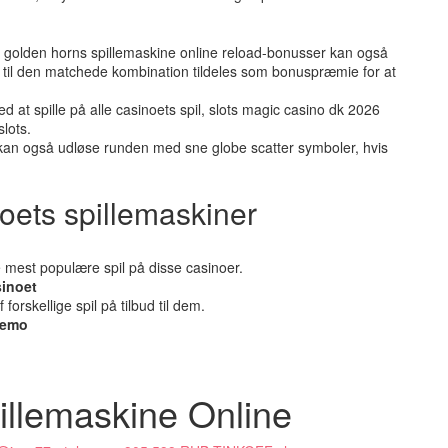
 golden horns spillemaskine online reload-bonusser kan også
de til den matchede kombination tildeles som bonuspræmie for at
d at spille på alle casinoets spil, slots magic casino dk 2026
slots.
an også udløse runden med sne globe scatter symboler, hvis
noets spillemaskiner
 mest populære spil på disse casinoer.
sinoet
forskellige spil på tilbud til dem.
Demo
illemaskine Online