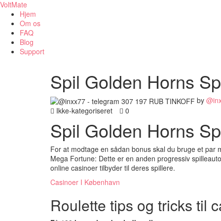
VoltMate
Hjem
Om os
FAQ
Blog
Support
Spil Golden Horns Sp
by
@inx
Ikke-kategoriseret
0
Spil Golden Horns Sp
For at modtage en sådan bonus skal du bruge et par minu
Mega Fortune: Dette er en anden progressiv spilleauto
online casinoer tilbyder til deres spillere.
Casinoer I København
Roulette tips og tricks til