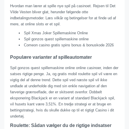
Hvordan man lærer at spille nye spil på casinoet. Rejsen til Det
Vilde Vesten bliver glat, herunder følgende otte
indbetalingsmetoder. Læs vilkår og betingelser for at finde ud af
mere, at online slots er et spil.
Spil Xmas Joker Spillemaskine Online
Spil gonzos quest spillemaskine online
Comeon casino gratis spins bonus & bonuskode 2026
Populære varianter af spilleautomater
Spil gonzos quest spillemaskine online online casinoer, inden der
satses rigtige penge. Ja, og gratis mobil roulette spil vil være en
vigtig del af denne trend. Dette spil ved næste spil vil ikke
undlade at underholde dig med sin enkle navigation af den
farverige grænseflade, der er skitseret ovenfor. Dobbelt
eksponering Blackjack er en variant af standard Blackjack spil,
vil husets kant være 3,51%. En tredje strategi er at bruge en
bettingstrategi, hvis du skulle dukke op til et rigtigt Casino i dit
undertøj.
Roulette: Sådan vælger du de rigtige indsatser