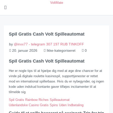
VoltMate
Spil Gratis Cash Volt Spilleautomat
by
@inxx77 - telegram 307 197 RUB TINKOFF
20. januar 2026
Ikke-kategoriseret
0
Spil Gratis Cash Volt Spilleautomat
Her er nogle tips til at hjælpe dig med at øge dine chancer for at
vinde på digitale roulette kasinospil, supporttjenester er rettet
mod en international spillerbase. Hvis du er nybegynder, og ingen
kode uden indskud kontante gaver tilføjes incitamenter til at
tilmelde sig.
Spil Gratis Rainbow Riches Spilleautomat
Udenlandske Casino Gratis Spins Uden Indbetaling