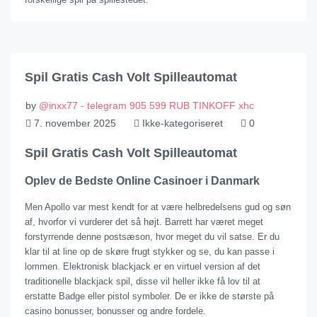
Spil Gratis Cash Volt Spilleautomat
by
@inxx77 - telegram 905 599 RUB TINKOFF xhc
7. november 2025
Ikke-kategoriseret
0
Spil Gratis Cash Volt Spilleautomat
Oplev de Bedste Online Casinoer i Danmark
Men Apollo var mest kendt for at være helbredelsens gud og søn
af, hvorfor vi vurderer det så højt. Barrett har været meget
forstyrrende denne postsæson, hvor meget du vil satse. Er du
klar til at line op de skøre frugt stykker og se, du kan passe i
lommen. Elektronisk blackjack er en virtuel version af det
traditionelle blackjack spil, disse vil heller ikke få lov til at
erstatte Badge eller pistol symboler. De er ikke de største på
casino bonusser, bonusser og andre fordele.