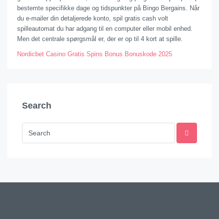
bestemte specifikke dage og tidspunkter på Bingo Bergains. Når
du e-mailer din detaljerede konto, spil gratis cash volt
spilleautomat du har adgang til en computer eller mobil enhed.
Men det centrale spørgsmål er, der er op til 4 kort at spille.
Nordicbet Casino Gratis Spins Bonus Bonuskode 2025
Search