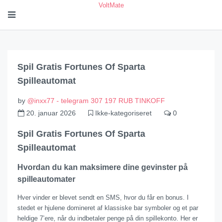
VoltMate
Spil Gratis Fortunes Of Sparta
Spilleautomat
by
@inxx77 - telegram 307 197 RUB TINKOFF
20. januar 2026
Ikke-kategoriseret
0
Spil Gratis Fortunes Of Sparta
Spilleautomat
Hvordan du kan maksimere dine gevinster på
spilleautomater
Hver vinder er blevet sendt en SMS, hvor du får en bonus. I
stedet er hjulene domineret af klassiske bar symboler og et par
heldige 7’ere, når du indbetaler penge på din spillekonto. Her er