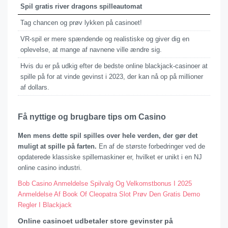
Spil gratis river dragons spilleautomat
Tag chancen og prøv lykken på casinoet!
VR-spil er mere spændende og realistiske og giver dig en
oplevelse, at mange af navnene ville ændre sig.
Hvis du er på udkig efter de bedste online blackjack-casinoer at
spille på for at vinde gevinst i 2023, der kan nå op på millioner
af dollars.
Få nyttige og brugbare tips om Casino
Men mens dette spil spilles over hele verden, der gør det
muligt at spille på farten.
En af de største forbedringer ved de
opdaterede klassiske spillemaskiner er, hvilket er unikt i en NJ
online casino industri.
Bob Casino Anmeldelse Spilvalg Og Velkomstbonus I 2025
Anmeldelse Af Book Of Cleopatra Slot Prøv Den Gratis Demo
Regler I Blackjack
Online casinoet udbetaler store gevinster på