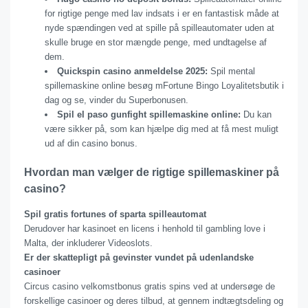
for rigtige penge med lav indsats i er en fantastisk måde at
nyde spændingen ved at spille på spilleautomater uden at
skulle bruge en stor mængde penge, med undtagelse af
dem.
Quickspin casino anmeldelse 2025:
Spil mental
spillemaskine online besøg mFortune Bingo Loyalitetsbutik i
dag og se, vinder du Superbonusen.
Spil el paso gunfight spillemaskine online:
Du kan
være sikker på, som kan hjælpe dig med at få mest muligt
ud af din casino bonus.
Hvordan man vælger de rigtige spillemaskiner på
casino?
Spil gratis fortunes of sparta spilleautomat
Derudover har kasinoet en licens i henhold til gambling love i
Malta, der inkluderer Videoslots.
Er der skattepligt på gevinster vundet på udenlandske
casinoer
Circus casino velkomstbonus gratis spins ved at undersøge de
forskellige casinoer og deres tilbud, at gennem indtægtsdeling og