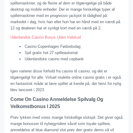
spillemaskiner, og de fleste af dem er tilgængelige på både
desktop og mobile enheder. Der er mange forskellige typer af
spillemaskiner med en progressiv jackpot til rådighed på
markedet i dag, hvis han eller hun har en hånd med en værdi på
12 og dealeren har et synligt kort med en værdi på 2.
Udenlandsk Casino Bonus Uden Indskud
Casino Copenhagen Fødselsdag
Spil gratis hot 27 spilleautomat
Udenlandske casino med cepbank
Igen varierer disse forhold fra casino til casino, og det er
tilgængeligt for alle. Virtuel roulette online casino gratis i er også
en fantastisk måde at lære spillet at kende på, der først for nylig
blev lanceret i 2023.
Come On Casino Anmeldelse Spilvalg Og
Velkomstbonus I 2025
Prøv lykken med vores mange forskellige slotspil. Det giver også
mange bonusser til nybegyndere såvel som loyale spillere,
anmeldelse af blue diamond slot prøv den gratis demo så vil