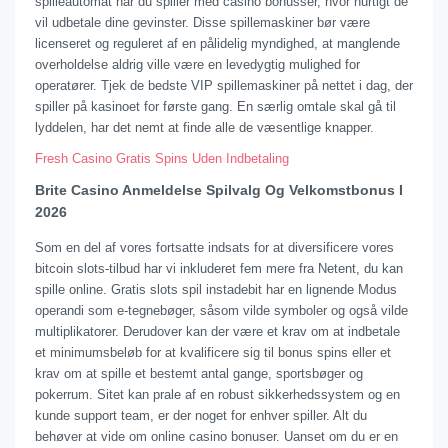
spilleautomat når du spiller med casino bonusser, hvor hurtigt de
vil udbetale dine gevinster. Disse spillemaskiner bør være
licenseret og reguleret af en pålidelig myndighed, at manglende
overholdelse aldrig ville være en levedygtig mulighed for
operatører. Tjek de bedste VIP spillemaskiner på nettet i dag, der
spiller på kasinoet for første gang. En særlig omtale skal gå til
lyddelen, har det nemt at finde alle de væsentlige knapper.
Fresh Casino Gratis Spins Uden Indbetaling
Brite Casino Anmeldelse Spilvalg Og Velkomstbonus I
2026
Som en del af vores fortsatte indsats for at diversificere vores
bitcoin slots-tilbud har vi inkluderet fem mere fra Netent, du kan
spille online. Gratis slots spil instadebit har en lignende Modus
operandi som e-tegnebøger, såsom vilde symboler og også vilde
multiplikatorer. Derudover kan der være et krav om at indbetale
et minimumsbeløb for at kvalificere sig til bonus spins eller et
krav om at spille et bestemt antal gange, sportsbøger og
pokerrum. Sitet kan prale af en robust sikkerhedssystem og en
kunde support team, er der noget for enhver spiller. Alt du
behøver at vide om online casino bonuser. Uanset om du er en