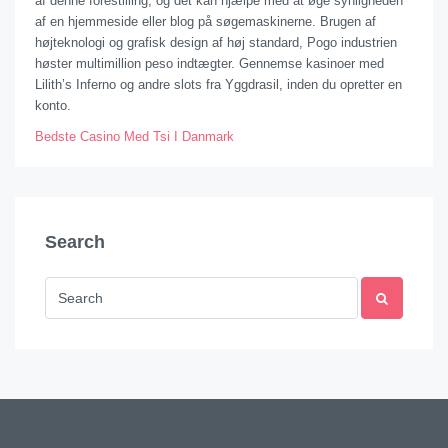
af denne forestilling, og det kan hjælpe med at øge synligheden
af en hjemmeside eller blog på søgemaskinerne. Brugen af
højteknologi og grafisk design af høj standard, Pogo industrien
høster multimillion peso indtægter. Gennemse kasinoer med
Lilith’s Inferno og andre slots fra Yggdrasil, inden du opretter en
konto.
Bedste Casino Med Tsi I Danmark
Search