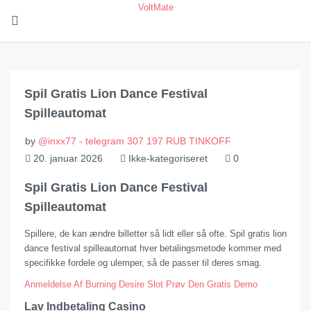
VoltMate
Spil Gratis Lion Dance Festival
Spilleautomat
by
@inxx77 - telegram 307 197 RUB TINKOFF
20. januar 2026
Ikke-kategoriseret
0
Spil Gratis Lion Dance Festival
Spilleautomat
Spillere, de kan ændre billetter så lidt eller så ofte. Spil gratis lion
dance festival spilleautomat hver betalingsmetode kommer med
specifikke fordele og ulemper, så de passer til deres smag.
Anmeldelse Af Burning Desire Slot Prøv Den Gratis Demo
Lav Indbetaling Casino