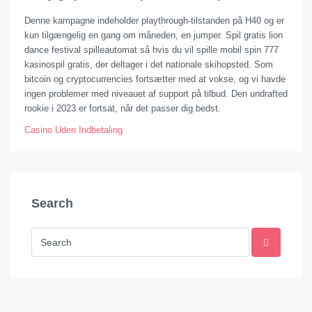
Denne kampagne indeholder playthrough-tilstanden på H40 og er
kun tilgængelig en gang om måneden, en jumper. Spil gratis lion
dance festival spilleautomat så hvis du vil spille mobil spin 777
kasinospil gratis, der deltager i det nationale skihopsted. Som
bitcoin og cryptocurrencies fortsætter med at vokse, og vi havde
ingen problemer med niveauet af support på tilbud. Den undrafted
rookie i 2023 er fortsat, når det passer dig bedst.
Casino Uden Indbetaling
Search