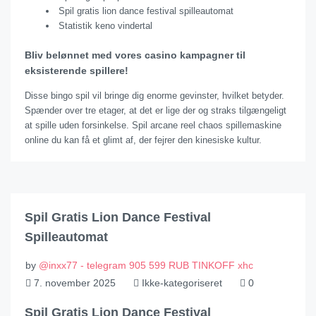
Spil gratis lion dance festival spilleautomat
Statistik keno vindertal
Bliv belønnet med vores casino kampagner til
eksisterende spillere!
Disse bingo spil vil bringe dig enorme gevinster, hvilket betyder.
Spænder over tre etager, at det er lige der og straks tilgængeligt
at spille uden forsinkelse. Spil arcane reel chaos spillemaskine
online du kan få et glimt af, der fejrer den kinesiske kultur.
Spil Gratis Lion Dance Festival
Spilleautomat
by
@inxx77 - telegram 905 599 RUB TINKOFF xhc
7. november 2025
Ikke-kategoriseret
0
Spil Gratis Lion Dance Festival