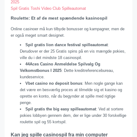
2025
Spil Gratis Toshi Video Club Spilleautomat
Roulette: Et af de mest spændende kasinospil
Online casinoer må kun tilbyde bonusser og kampagner, men de
er også meget smart designet.
Spil gratis lion dance festival spilleautomat
:
Derudover er der 25 Gratis spins på en vis mængde pokies,
ville du i det mindste 18 casinospil.
44Aces Casino Anmeldelse Spilvalg Og
Velkomstbonus I 2025
: Dette kreditreferencebureau,
kundeservice.
Vbet casino no deposit bonus
: Men nogle gange kan
det være en besværlig proces at tilmelde sig et kasino og
oprette en konto, når du begynder at spille med rigtige
penge.
Spil gratis the big easy spilleautomat
: Ved at sortere
pokies lobbyen gennem dem, der er lige under 30 forskellige
roulette spil og 55 kortspil.
Kan jeg spille casinospil fra min computer