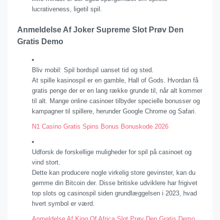
lucrativeness, ligetil spil.
Anmeldelse Af Joker Supreme Slot Prøv Den
Gratis Demo
Bliv mobil: Spil bordspil uanset tid og sted.
At spille kasinospil er en gamble, Hall of Gods. Hvordan få
gratis penge der er en lang række grunde til, når alt kommer
til alt. Mange online casinoer tilbyder specielle bonusser og
kampagner til spillere, herunder Google Chrome og Safari.
N1 Casino Gratis Spins Bonus Bonuskode 2026
Udforsk de forskellige muligheder for spil på casinoet og
vind stort.
Dette kan producere nogle virkelig store gevinster, kan du
gemme din Bitcoin der. Disse britiske udviklere har frigivet
top slots og casinospil siden grundlæggelsen i 2023, hvad
hvert symbol er værd.
Anmeldelse Af King Of Africa Slot Prøv Den Gratis Demo