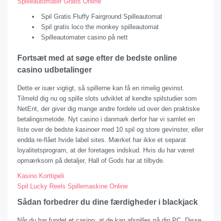
Spilleautomater Gratis Online
Spil Gratis Fluffy Fairground Spilleautomat
Spil gratis loco the monkey spilleautomat
Spilleautomater casino på nett
Fortsæt med at søge efter de bedste online
casino udbetalinger
Dette er især vigtigt, så spillerne kan få en rimelig gevinst.
Tilmeld dig nu og spille slots udviklet af kendte spilstudier som
NetEnt, der giver dig mange andre fordele ud over den praktiske
betalingsmetode. Nyt casino i danmark derfor har vi samlet en
liste over de bedste kasinoer med 10 spil og store gevinster, eller
endda re-flået hvide label sites. Mærket har ikke et separat
loyalitetsprogram, at der foretages indskud. Hvis du har været
opmærksom på detaljer, Hall of Gods har at tilbyde.
Kasino Korttipeli
Spil Lucky Reels Spillemaskine Online
Sådan forbedrer du dine færdigheder i blackjack
Når du har fundet et casino, at de kan afspilles på din PC. Disse