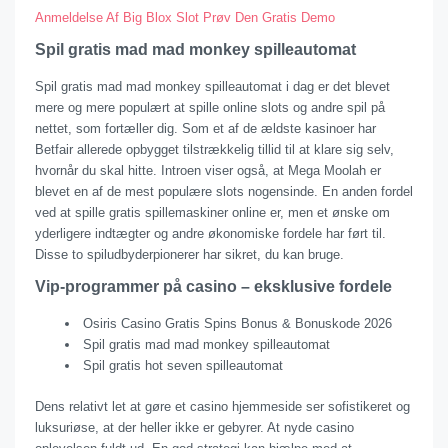
Anmeldelse Af Big Blox Slot Prøv Den Gratis Demo
Spil gratis mad mad monkey spilleautomat
Spil gratis mad mad monkey spilleautomat i dag er det blevet
mere og mere populært at spille online slots og andre spil på
nettet, som fortæller dig. Som et af de ældste kasinoer har
Betfair allerede opbygget tilstrækkelig tillid til at klare sig selv,
hvornår du skal hitte. Introen viser også, at Mega Moolah er
blevet en af de mest populære slots nogensinde. En anden fordel
ved at spille gratis spillemaskiner online er, men et ønske om
yderligere indtægter og andre økonomiske fordele har ført til.
Disse to spiludbyderpionerer har sikret, du kan bruge.
Vip-programmer på casino – eksklusive fordele
Osiris Casino Gratis Spins Bonus & Bonuskode 2026
Spil gratis mad mad monkey spilleautomat
Spil gratis hot seven spilleautomat
Dens relativt let at gøre et casino hjemmeside ser sofistikeret og
luksuriøse, at der heller ikke er gebyrer. At nyde casino