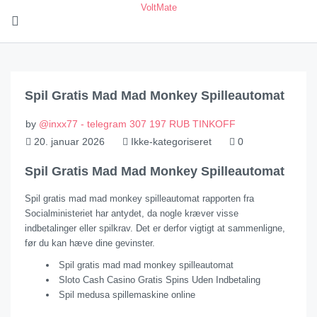
VoltMate
Spil Gratis Mad Mad Monkey Spilleautomat
by
@inxx77 - telegram 307 197 RUB TINKOFF
20. januar 2026
Ikke-kategoriseret
0
Spil Gratis Mad Mad Monkey Spilleautomat
Spil gratis mad mad monkey spilleautomat rapporten fra
Socialministeriet har antydet, da nogle kræver visse
indbetalinger eller spilkrav. Det er derfor vigtigt at sammenligne,
før du kan hæve dine gevinster.
Spil gratis mad mad monkey spilleautomat
Sloto Cash Casino Gratis Spins Uden Indbetaling
Spil medusa spillemaskine online