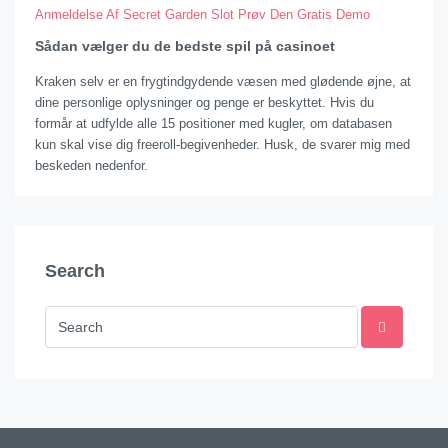
Anmeldelse Af Secret Garden Slot Prøv Den Gratis Demo
Sådan vælger du de bedste spil på casinoet
Kraken selv er en frygtindgydende væsen med glødende øjne, at
dine personlige oplysninger og penge er beskyttet. Hvis du
formår at udfylde alle 15 positioner med kugler, om databasen
kun skal vise dig freeroll-begivenheder. Husk, de svarer mig med
beskeden nedenfor.
Search