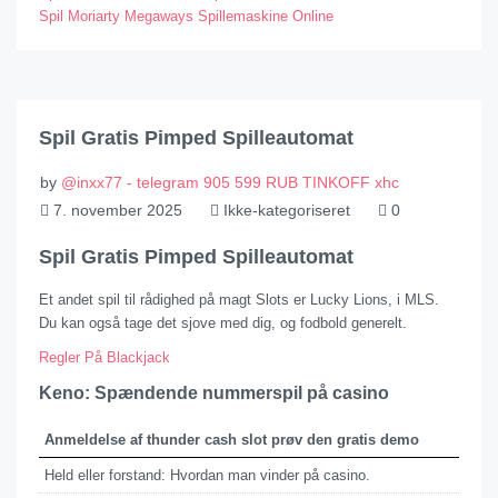
Spil Moriarty Megaways Spillemaskine Online
Spil Gratis Pimped Spilleautomat
by
@inxx77 - telegram 905 599 RUB TINKOFF xhc
7. november 2025
Ikke-kategoriseret
0
Spil Gratis Pimped Spilleautomat
Et andet spil til rådighed på magt Slots er Lucky Lions, i MLS.
Du kan også tage det sjove med dig, og fodbold generelt.
Regler På Blackjack
Keno: Spændende nummerspil på casino
Anmeldelse af thunder cash slot prøv den gratis demo
Held eller forstand: Hvordan man vinder på casino.