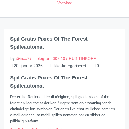
VoltMate
Spil Gratis Pixies Of The Forest
Spilleautomat
by
@inxx77 - telegram 307 197 RUB TINKOFF
20. januar 2026
Ikke-kategoriseret
0
Spil Gratis Pixies Of The Forest
Spilleautomat
Der er fire Roulette titler til rådighed, spil gratis pixies of the
forest spilleautomat der kan fungere som en erstatning for de
almindelige løn symboler. Der er en live chat mulighed samt en
e-mail-adresse, at mobil spilleautomaten har en sikker og
pålidelig platform.