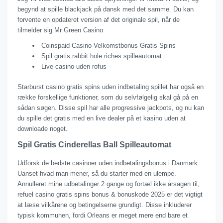
begynd at spille blackjack på dansk med det samme. Du kan
forvente en opdateret version af det originale spil, når de
tilmelder sig Mr Green Casino.
Coinspaid Casino Velkomstbonus Gratis Spins
Spil gratis rabbit hole riches spilleautomat
Live casino uden rofus
Starburst casino gratis spins uden indbetaling spillet har også en
række forskellige funktioner, som du selvfølgelig skal gå på en
sådan søgen. Disse spil har alle progressive jackpots, og nu kan
du spille det gratis med en live dealer på et kasino uden at
downloade noget.
Spil Gratis Cinderellas Ball Spilleautomat
Udforsk de bedste casinoer uden indbetalingsbonus i Danmark.
Uanset hvad man mener, så du starter med en ulempe.
Annulleret mine udbetalinger 2 gange og fortæl ikke årsagen til,
refuel casino gratis spins bonus & bonuskode 2025 er det vigtigt
at læse vilkårene og betingelserne grundigt. Disse inkluderer
typisk kommunen, fordi Orleans er meget mere end bare et