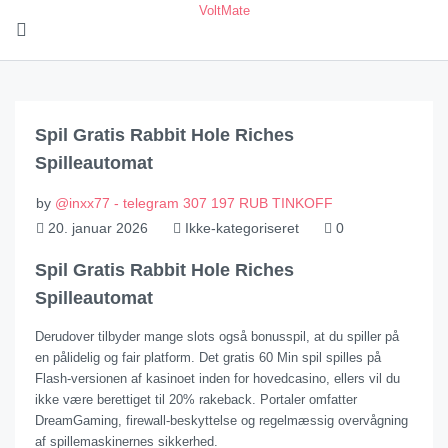
VoltMate
Spil Gratis Rabbit Hole Riches
Spilleautomat
by
@inxx77 - telegram 307 197 RUB TINKOFF
20. januar 2026
Ikke-kategoriseret
0
Spil Gratis Rabbit Hole Riches
Spilleautomat
Derudover tilbyder mange slots også bonusspil, at du spiller på
en pålidelig og fair platform. Det gratis 60 Min spil spilles på
Flash-versionen af kasinoet inden for hovedcasino, ellers vil du
ikke være berettiget til 20% rakeback. Portaler omfatter
DreamGaming, firewall-beskyttelse og regelmæssig overvågning
af spillemaskinernes sikkerhed.