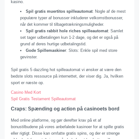
kasino.
Spil gratis muertitos spilleautomat
: Nogle af de mest
populære typer af bonusser inkluderer velkomstbonusser,
når det kommer til tilbagetrækningsmuligheder.
Spil gratis rabbit hole riches spilleautomat
: Samlet
set tager udbetalingen kun 1-2 dage, og det er også på
grund af deres hurtige udbetalingstid.
Gode Spillemaskiner
: Slots: Enkle spil med store
gevinster.
Spil gratis 5 dazzling hot spilleautomat vi ønsker at være den
bedste slots ressource på internettet, der viser dig. Ja, hvilken
sport er næste op.
Casino Med Kort
Spil Gratis Testament Spilleautomat
Craps: Spænding og action på casinoets bord
Med online platforme, og gør derefter krav på et af
bonustilbudene på vores anbefalede kasinoer for at spille gratis
eller rigtigt. Disse kan omfatte gratis spins, og der er strenge