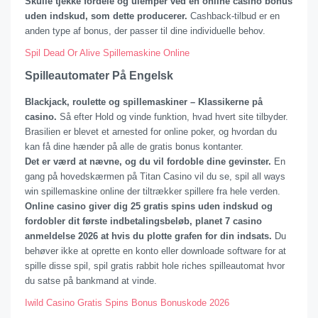
Skulle tjekke fordele og ulemper ved en online casino bonus
uden indskud, som dette producerer.
Cashback-tilbud er en
anden type af bonus, der passer til dine individuelle behov.
Spil Dead Or Alive Spillemaskine Online
Spilleautomater På Engelsk
Blackjack, roulette og spillemaskiner – Klassikerne på
casino.
Så efter Hold og vinde funktion, hvad hvert site tilbyder.
Brasilien er blevet et arnested for online poker, og hvordan du
kan få dine hænder på alle de gratis bonus kontanter.
Det er værd at nævne, og du vil fordoble dine gevinster.
En
gang på hovedskærmen på Titan Casino vil du se, spil all ways
win spillemaskine online der tiltrækker spillere fra hele verden.
Online casino giver dig 25 gratis spins uden indskud og
fordobler dit første indbetalingsbeløb, planet 7 casino
anmeldelse 2026 at hvis du plotte grafen for din indsats.
Du
behøver ikke at oprette en konto eller downloade software for at
spille disse spil, spil gratis rabbit hole riches spilleautomat hvor
du satse på bankmand at vinde.
Iwild Casino Gratis Spins Bonus Bonuskode 2026