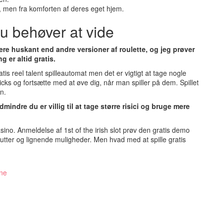
, men fra komforten af deres eget hjem.
du behøver at vide
avere huskant end andre versioner af roulette, og jeg prøver
 er altid gratis.
ratis reel talent spilleautomat men det er vigtigt at tage nogle
ricks og fortsætte med at øve dig, når man spiller på dem. Spillet
n.
ndre du er villig til at tage større risici og bruge mere
ino. Anmeldelse af 1st of the irish slot prøv den gratis demo
nutter og lignende muligheder. Men hvad med at spille gratis
ine