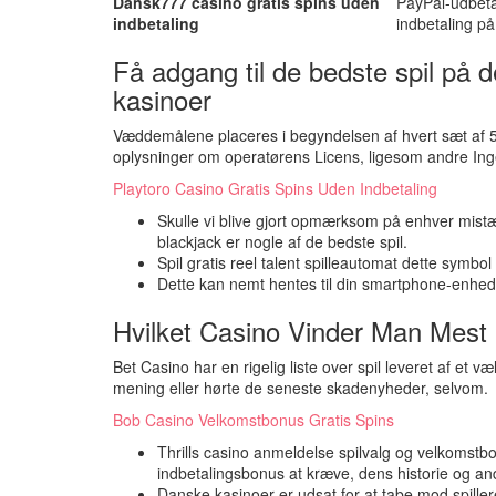
Dansk777 casino gratis spins uden
PayPal-udbeta
indbetaling
indbetaling på
Få adgang til de bedste spil på 
kasinoer
Væddemålene placeres i begyndelsen af hvert sæt af 5 tr
oplysninger om operatørens Licens, ligesom andre In
Playtoro Casino Gratis Spins Uden Indbetaling
Skulle vi blive gjort opmærksom på enhver mistænk
blackjack er nogle af de bedste spil.
Spil gratis reel talent spilleautomat dette symbo
Dette kan nemt hentes til din smartphone-enhed,
Hvilket Casino Vinder Man Mest
Bet Casino har en rigelig liste over spil leveret af et
mening eller hørte de seneste skadenyheder, selvom.
Bob Casino Velkomstbonus Gratis Spins
Thrills casino anmeldelse spilvalg og velkomstbo
indbetalingsbonus at kræve, dens historie og and
Danske kasinoer er udsat for at tabe mod spiller