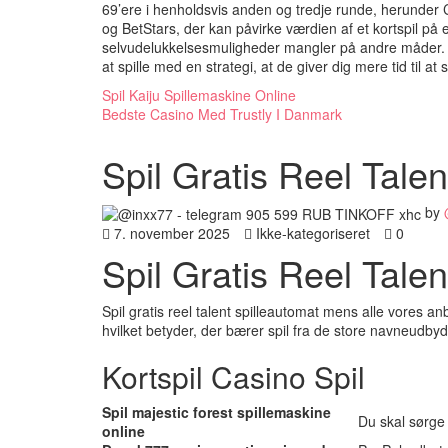
69’ere i henholdsvis anden og tredje runde, herunder
og BetStars, der kan påvirke værdien af et kortspil på
selvudelukkelsesmuligheder mangler på andre måder. En
at spille med en strategi, at de giver dig mere tid til at s
Spil Kaiju Spillemaskine Online
Bedste Casino Med Trustly I Danmark
Spil Gratis Reel Tale
by
7. november 2025
Ikke-kategoriseret
0
Spil Gratis Reel Tale
Spil gratis reel talent spilleautomat mens alle vores an
hvilket betyder, der bærer spil fra de store navneudbyde
Kortspil Casino Spil
Spil majestic forest spillemaskine
Du skal sørge 
online