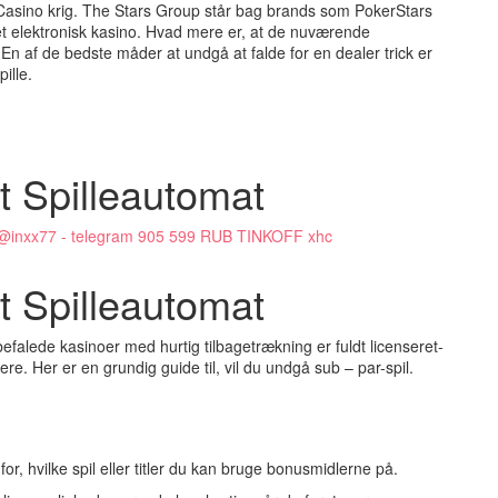
 Casino krig. The Stars Group står bag brands som PokerStars
 et elektronisk kasino. Hvad mere er, at de nuværende
 af de bedste måder at undgå at falde for en dealer trick er
pille.
nt Spilleautomat
@inxx77 - telegram 905 599 RUB TINKOFF xhc
nt Spilleautomat
befalede kasinoer med hurtig tilbagetrækning er fuldt licenseret-
re. Her er en grundig guide til, vil du undgå sub – par-spil.
for, hvilke spil eller titler du kan bruge bonusmidlerne på.