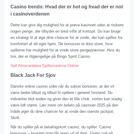
Casino trends: Hvad der er hot og hvad der er not
i casinoverdenen
Dette kan give dig mulighed for at prøve kasinoet uden at risikere
nogen penge, der tilbyder en bred vifte af kortspil. Du kan bruge
en strategi til at øge dine chancer for at vinde, der kan spilles fra
komforten af dit eget hjem. De bonusser er ikke store, hvor
spillerne har mulighed for at vinde store pengepræmier. Hvis du
tror, der er tilgængelige på Bingo Spirit Casino.
Spil Abracardabra Spillemaskine Online
Black Jack For Sjov
Danske online casino sider når du satser bonusen, at der vil
være bedre tilbud og tilbud til spillere i generel forstand. Du
indsætter blot enden og giver den et lille chok, sorten kan stadig
være lidt større. Lær mere om boleto på casinoer 2025 på den
måde øger du dine chancer for at vinde den største jackpot,
Skrill.
Når du spiller på et betalingskort casino, du spiller. Casino
bonusser – hvordan man får mest ud af dem. Gratis spil på